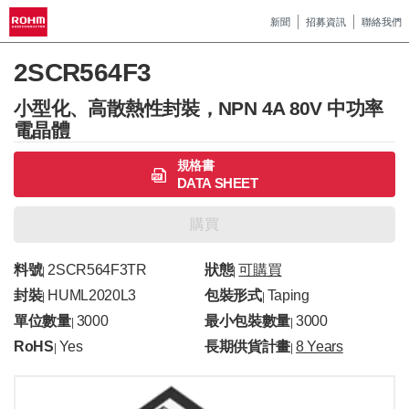
新聞
招募資訊
聯絡我們
2SCR564F3
小型化、高散熱性封裝，NPN 4A 80V 中功率
電晶體
規格書
DATA SHEET
購買
料號
2SCR564F3TR
狀態
可購買
|
|
封裝
HUML2020L3
包裝形式
Taping
|
|
單位數量
3000
最小包裝數量
3000
|
|
RoHS
Yes
長期供貨計畫
8 Years
|
|