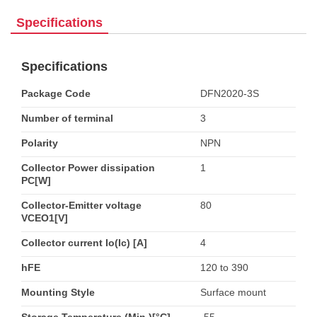
Specifications
Specifications
Package Code
DFN2020-3S
Number of terminal
3
Polarity
NPN
Collector Power dissipation
1
PC[W]
Collector-Emitter voltage
80
VCEO1[V]
Collector current Io(Ic) [A]
4
hFE
120 to 390
Mounting Style
Surface mount