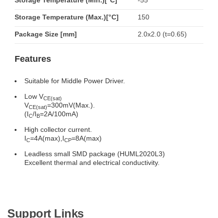
Storage Temperature (Min.)[°C]
-55
Storage Temperature (Max.)[°C]
150
Package Size [mm]
2.0x2.0 (t=0.65)
Features
Suitable for Middle Power Driver.
Low V
CE(sat)
V
=300mV(Max.).
CE(sat)
(I
/I
=2A/100mA)
C
B
High collector current.
I
=4A(max),I
=8A(max)
C
CP
Leadless small SMD package (HUML2020L3)
Excellent thermal and electrical conductivity.
Support Links