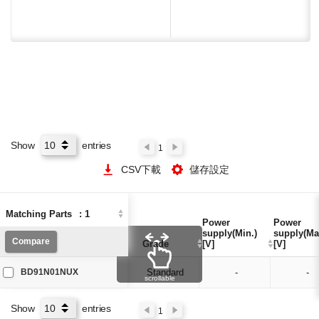
Show
entries
1
CSV下載
儲存設定
Matching Parts
Matching Parts
:
:
1
1
Power
Power
Power
Power
supply(Min.)
supply(Min.)
supply(Ma
supply(Ma
Compare
Compare
Grade
Grade
[V]
[V]
[V]
[V]
BD91N01NUX
Standard
-
-
scrollable
Show
entries
1