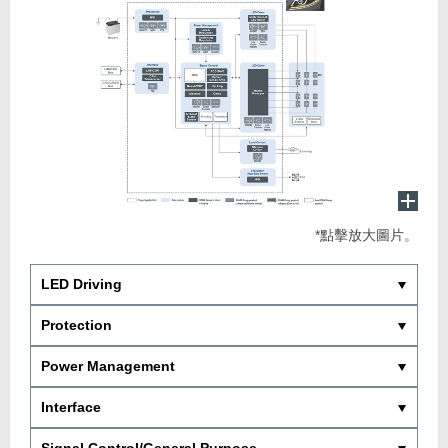
*點擊放大圖片。
LED Driving
Protection
Power Management
Interface
Signal Control/General Purpose