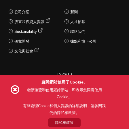
公司介紹
新聞
股東和投資人資訊
人才招募
Sustainability
聯絡我們
研究開發
據點和旗下公司
文化與社會
Follow Us
羅姆網站使用了Cookie。
繼續瀏覽和使用羅姆網站，即表示您同意使用
Cookie。
網站使用條款
利用目的
隱私權政策
網站地圖
有關處理Cookie和個人資訊的詳細說明，請參閱我
關於本公司產品銷售之標準條款(PDF)
們的隱私權政策。
隱私權政策
© 1997 - 2026 ROHM CO., LTD. ALL RIGHTS RESERVED.