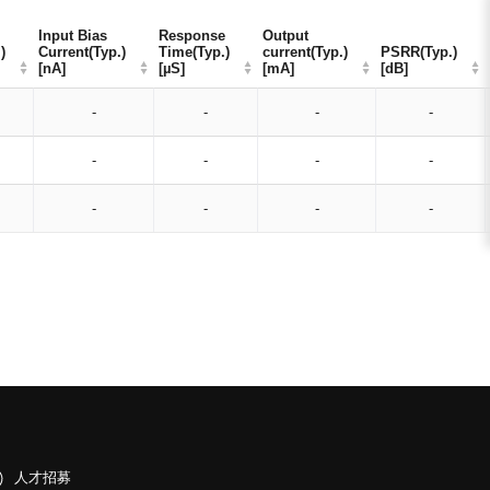
Input Bias
Input Bias
Response
Response
Output
Output
)
)
Current(Typ.)
Current(Typ.)
Time(Typ.)
Time(Typ.)
current(Typ.)
current(Typ.)
PSRR(Typ.)
PSRR(Typ.)
[nA]
[nA]
[µS]
[µS]
[mA]
[mA]
[dB]
[dB]
-
-
-
-
-
-
-
-
-
-
-
-
人才招募