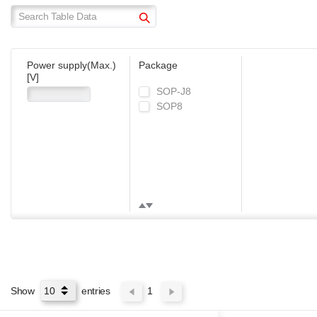
Power supply(Max.)
Package
[V]
SOP-J8
SOP8
Show
entries
1