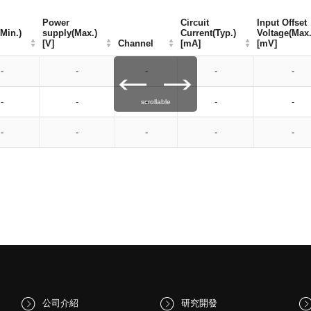
Power
Power
Circuit
Circuit
Input Offset
Input Offset
Min.)
Min.)
supply(Max.)
supply(Max.)
Current(Typ.)
Current(Typ.)
Voltage(Max.
Voltage(Max.
[V]
[V]
Channel
Channel
[mA]
[mA]
[mV]
[mV]
-
-
-
-
-
-
-
-
-
-
scrollable
-
-
-
-
-
公司介紹
研究開發