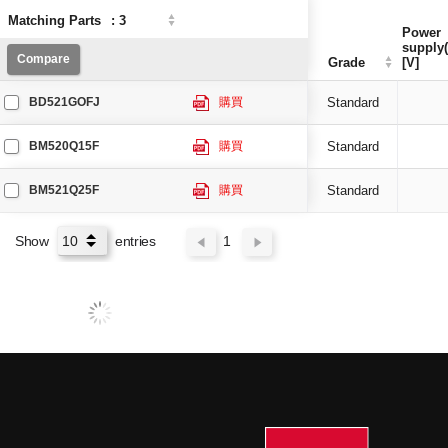
Matching Parts
Matching Parts
:
:
3
3
Power
Power
supply(
supply(
Compare
Compare
Grade
Grade
[V]
[V]
BD521GOFJ
購買
Standard
BM520Q15F
購買
Standard
BM521Q25F
購買
Standard
Show
entries
1