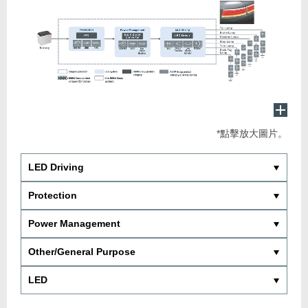
*點擊放大圖片。
LED Driving
Protection
Power Management
Other/General Purpose
LED