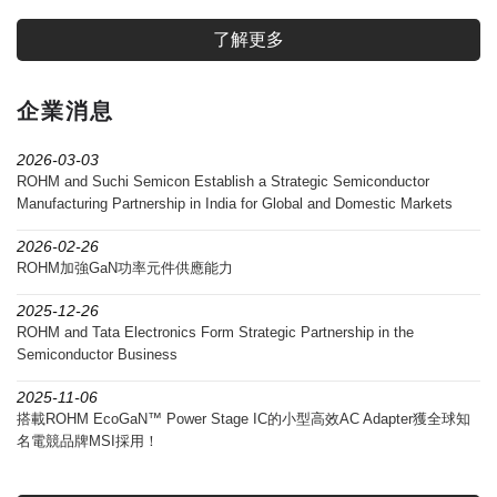
了解更多
企業消息
2026-03-03
ROHM and Suchi Semicon Establish a Strategic Semiconductor
Manufacturing Partnership in India for Global and Domestic Markets
2026-02-26
ROHM加強GaN功率元件供應能力
2025-12-26
ROHM and Tata Electronics Form Strategic Partnership in the
Semiconductor Business
2025-11-06
搭載ROHM EcoGaN™ Power Stage IC的小型高效AC Adapter獲全球知
名電競品牌MSI採用！