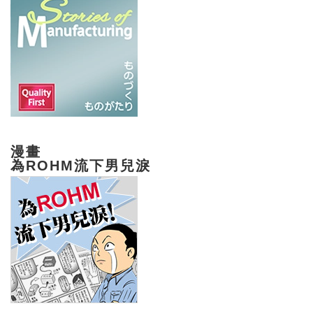
漫畫
為ROHM流下男兒淚