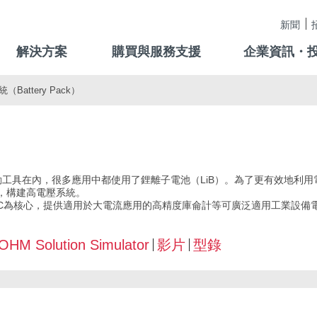
新聞
解決方案
購買與服務支援
企業資訊・
attery Pack）
）
內，很多應用中都使用了鋰離子電池（LiB）。為了更有效地利用電池，BMS（B
聯，構建高電壓系統。
IC為核心，提供適用於大電流應用的高精度庫侖計等可廣泛適用工業設備
OHM Solution Simulator
影片
型錄