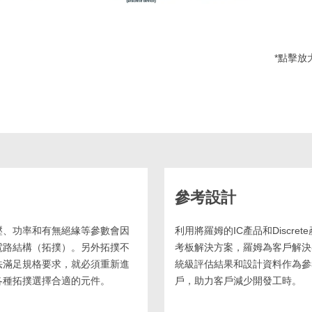
*點擊放
參考設計
壓、功率和有無絕緣等參數會因
利用將羅姆的IC產品和Discre
電路結構（拓撲）。另外拓撲不
考板解決方案，羅姆為客戶解決
法滿足規格要求，就必須重新進
統級評估結果和設計資料作為參
各種拓撲選擇合適的元件。
戶，助力客戶減少開發工時。