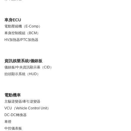
車身ECU
電動壓縮機（E-Comp）
車身控制模組（BCM）
HV加熱器/PTC加熱器
資訊娛樂系統/儀錶板
儀錶板/中央資訊顯示幕（CID）
抬頭顯示系統（HUD）
電動機車
主驅逆變器/牽引逆變器
VCU（Vehicle Control Unit）
DC-DC轉換器
車燈
中控儀表板