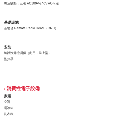
馬達驅動：三相 AC100V-240V AC伺服
基礎設施
基地台 Remote Radio Head （RRH）
安防
氣體洩漏檢測儀（商用，掌上型）
監控器
消費性電子設備
家電
空調
電冰箱
洗衣機