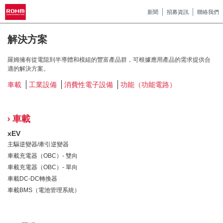
新聞
招募資訊
聯絡我們
解決方案
羅姆擁有從電阻到半導體和模組的豐富產品群，可根據應用產品的需求提供合
適的解決方案。
車載
工業設備
消費性電子設備
功能（功能電路）
車載
xEV
主驅逆變器/牽引逆變器
車載充電器（OBC）- 雙向
車載充電器（OBC）- 單向
車載DC-DC轉換器
車載BMS（電池管理系統）