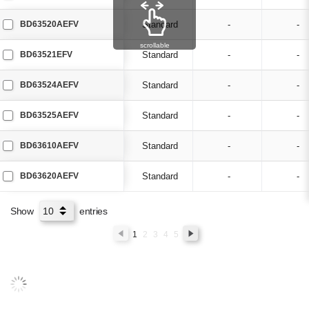
BD63520AEFV
Standard
-
-
scrollable
BD63521EFV
Standard
-
-
BD63524AEFV
Standard
-
-
BD63525AEFV
Standard
-
-
BD63610AEFV
Standard
-
-
BD63620AEFV
Standard
-
-
Show
entries
1
2
3
4
5