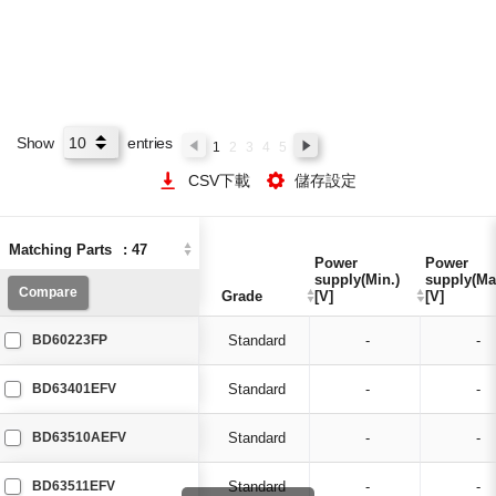
Show
entries
1
2
3
4
5
CSV下載
儲存設定
Matching Parts
Matching Parts
:
:
47
47
Power
Power
Power
Power
supply(Min.)
supply(Min.)
supply(Ma
supply(Ma
Compare
Compare
Grade
Grade
[V]
[V]
[V]
[V]
BD60223FP
Standard
-
-
BD63401EFV
Standard
-
-
BD63510AEFV
Standard
-
-
BD63511EFV
Standard
-
-