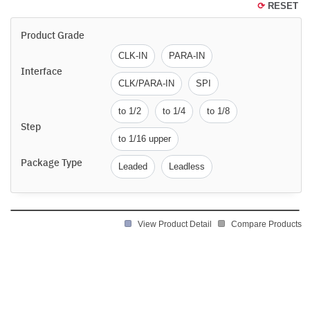
⟳
RESET
Product Grade
CLK-IN
PARA-IN
Interface
CLK/PARA-IN
SPI
to 1/2
to 1/4
to 1/8
Step
to 1/16 upper
Package Type
Leaded
Leadless
View Product Detail
Compare Products