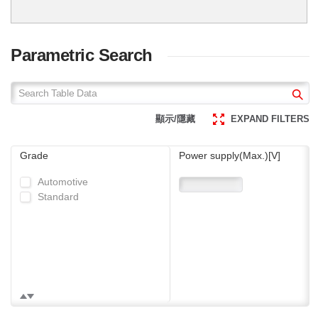
實現業界超低導通電阻
Parametric Search
顯示/隱藏
EXPAND FILTERS
Grade
Power supply(Max.)[V]
Automotive
Standard