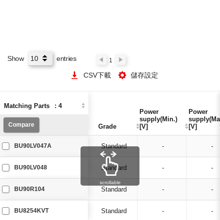
Show
entries
1
CSV下載
儲存設定
Matching Parts
Matching Parts
:
:
4
4
Power
Power
Power
Power
supply(Min.)
supply(Min.)
supply(Ma
supply(Ma
Compare
Compare
Grade
Grade
[V]
[V]
[V]
[V]
BU90LV047A
Standard
-
-
BU90LV048
Standard
-
-
scrollable
BU90R104
Standard
-
-
BU8254KVT
Standard
-
-