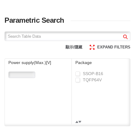
Parametric Search
顯示/隱藏
EXPAND FILTERS
Power supply(Max.)[V]
Package
SSOP-B16
TQFP64V