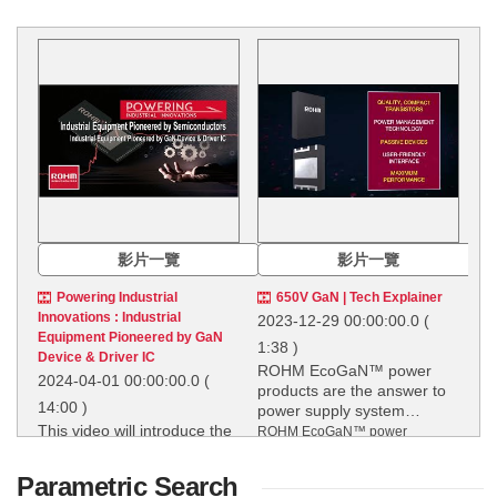
影片一覽
影片一覽
Powering Industrial
650V GaN | Tech Explainer
Innovations : Industrial
2023-12-29 00:00:00.0
(
Equipment Pioneered by GaN
1:38 )
Device & Driver IC
ROHM EcoGaN™ power
2024-04-01 00:00:00.0
(
products are the answer to
14:00 )
power supply system
This video will introduce the
communication and
ROHM EcoGaN™ power
possibilities for industrial
reliability.
products are the answer to power
equipment.
supply system communication
Parametric Search
This video will introduce the
and reliability.