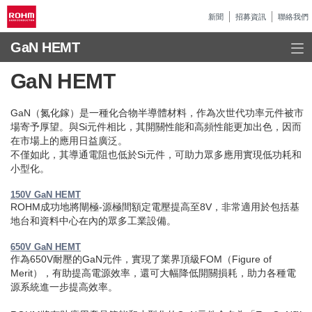
新聞
招募資訊
聯絡我們
GaN HEMT
GaN HEMT
GaN（氮化鎵）是一種化合物半導體材料，作為次世代功率元件被市
場寄予厚望。與Si元件相比，其開關性能和高頻性能更加出色，因而
在市場上的應用日益廣泛。
不僅如此，其導通電阻也低於Si元件，可助力眾多應用實現低功耗和
小型化。
150V GaN HEMT
ROHM成功地將閘極-源極間額定電壓提高至8V，非常適用於包括基
地台和資料中心在內的眾多工業設備。
650V GaN HEMT
作為650V耐壓的GaN元件，實現了業界頂級FOM（Figure of
Merit），有助提高電源效率，還可大幅降低開關損耗，助力各種電
源系統進一步提高效率。