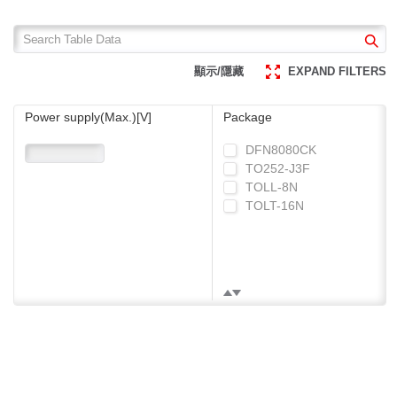
possibilities for industrial
GaN Power Devices
equipment.
Saving Energy in
顯示/隱藏
EXPAND FILTERS
Industrial Inverters
Power supply(Max.)[V]
Package
DFN8080CK
TO252-J3F
TOLL-8N
TOLT-16N