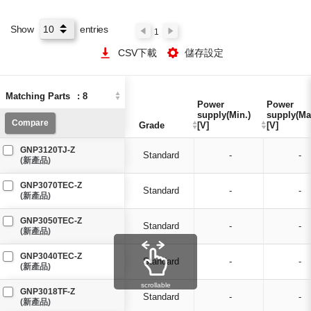
Show
entries
1
CSV下載
儲存設定
Matching Parts
Matching Parts
:
:
8
8
Power
Power
Power
Power
supply(Min.)
supply(Min.)
supply(Ma
supply(Ma
Compare
Compare
Grade
Grade
[V]
[V]
[V]
[V]
GNP3120TJ-Z
Standard
-
-
(新產品)
GNP3070TEC-Z
Standard
-
-
(新產品)
GNP3050TEC-Z
Standard
-
-
(新產品)
GNP3040TEC-Z
Standard
-
-
(新產品)
scrollable
GNP3018TF-Z
Standard
-
-
(新產品)