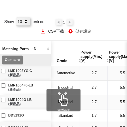
Show
entries
1
CSV下載
儲存設定
Matching Parts
Matching Parts
:
:
6
6
Power
Power
Power
Power
supply(Min.)
supply(Min.)
supply(Ma
supply(Ma
Compare
Compare
Grade
Grade
[V]
[V]
[V]
[V]
LMR1003YG-C
Automotive
2.7
5.5
(新產品)
LMR1004FJ-LB
Industrial
2.7
5.5
(新產品)
LMR1004G-LB
Industrial
2.7
5.5
(新產品)
scrollable
BD5291G
Standard
1.7
5.5