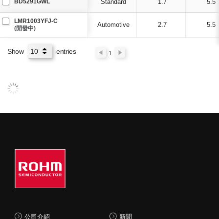
BD5291GWL
Standard
1.7
5.5
LMR1003YFJ-C
Automotive
2.7
5.5
(開發中)
Show
entries
1
公司介紹
新聞