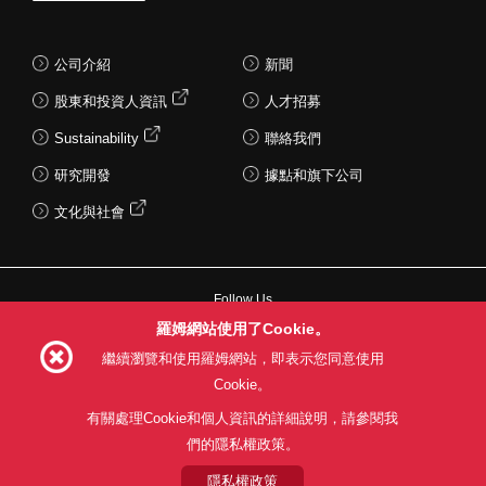
公司介紹
新聞
股東和投資人資訊
人才招募
Sustainability
聯絡我們
研究開發
據點和旗下公司
文化與社會
Follow Us
羅姆網站使用了Cookie。
繼續瀏覽和使用羅姆網站，即表示您同意使用
Cookie。
網站使用條款
利用目的
隱私權政策
網站地圖
有關處理Cookie和個人資訊的詳細說明，請參閱我
關於本公司產品銷售之標準條款(PDF)
們的隱私權政策。
隱私權政策
© 1997 - 2026 ROHM CO., LTD. ALL RIGHTS RESERVED.