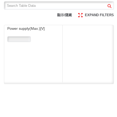
顯示/隱藏
EXPAND FILTERS
Power supply(Max.)[V]