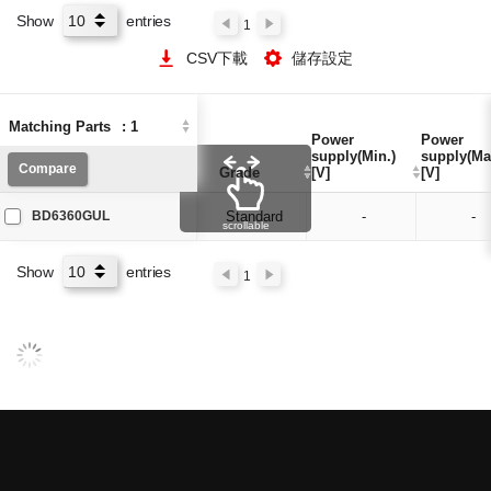
Show
entries
1
CSV下載
儲存設定
Matching Parts
Matching Parts
:
:
1
1
Power
Power
Power
Power
supply(Min.)
supply(Min.)
supply(Ma
supply(Ma
Compare
Compare
Grade
Grade
[V]
[V]
[V]
[V]
BD6360GUL
Standard
-
-
scrollable
Show
entries
1