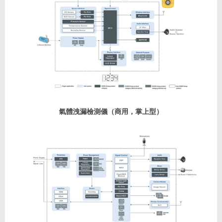
氣體洩漏檢測儀（商用，掌上型）