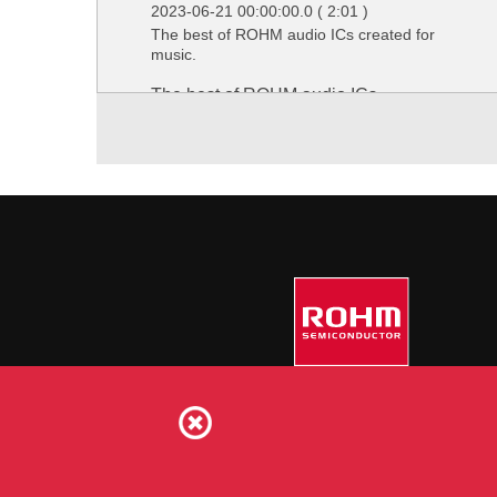
2023-06-21 00:00:00.0
( 2:01 )
The best of ROHM audio ICs created for
music.
The best of ROHM audio ICs
created for music.
"MUS-IC™" WEB PAGE