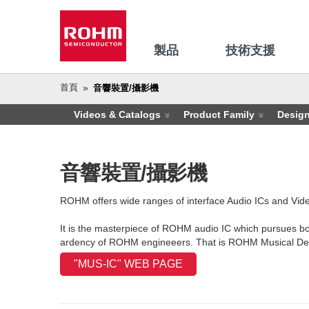
製品
技術支援
首頁
音響裝置/攝影機
Videos & Catalogs
Product Family
Desig
音響裝置/攝影機
ROHM offers wide ranges of interface Audio ICs and Video
It is the masterpiece of ROHM audio IC which pursues bo
ardency of ROHM engineeers. That is ROHM Musical De
"MUS-IC" WEB PAGE