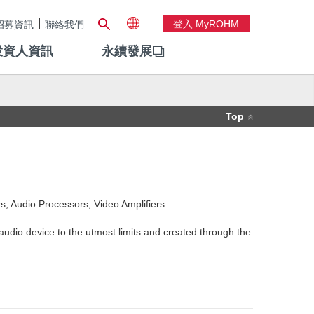
登入 MyROHM
招募資訊
聯絡我們
投資人資訊
永續發展
Top
s, Audio Processors, Video Amplifiers.
udio device to the utmost limits and created through the