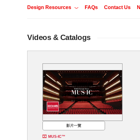
Design Resources
FAQs
Contact Us
N
Videos & Catalogs
影片一覽
MUS-IC™