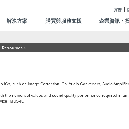
新聞
解決方案
購買與服務支援
企業資訊・
n Resources
 ICs, such as Image Correction ICs, Audio Converters, Audio Amplifier
th the numerical values and sound quality performance required in an a
vice "MUS-IC".