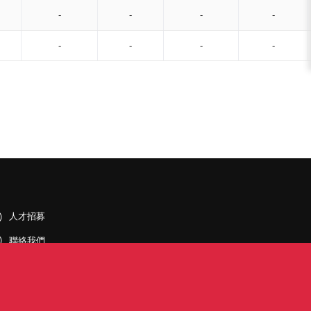
-
-
-
-
-
-
-
-
人才招募
聯絡我們
據點和旗下公司