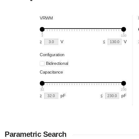
VRWM
3
130
≧
V
≦
V
Configuration
Bidirectional
Capacitance
32
230
≧
pF
≦
pF
Parametric Search