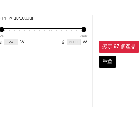
PPP @ 10/1000us
24
3600
≧
W
≦
W
顯示 97 個產品
重置