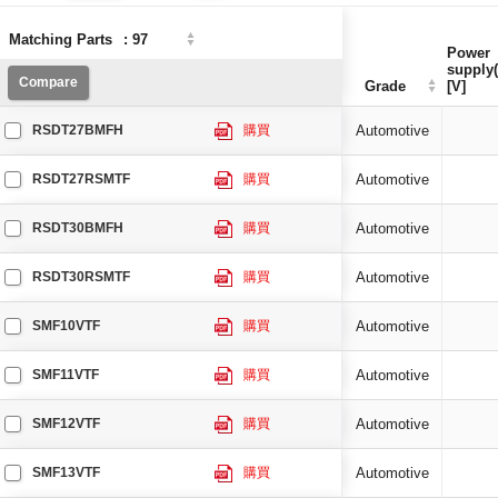
Matching Parts
Matching Parts
:
:
97
97
Power
Power
supply(
supply(
Compare
Compare
Grade
Grade
[V]
[V]
RSDT27BMFH
購買
Automotive
RSDT27RSMTF
購買
Automotive
RSDT30BMFH
購買
Automotive
RSDT30RSMTF
購買
Automotive
SMF10VTF
購買
Automotive
SMF11VTF
購買
Automotive
SMF12VTF
購買
Automotive
SMF13VTF
購買
Automotive