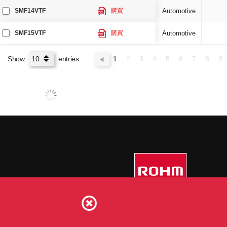
SMF14VTF
購買
Automotive
SMF15VTF
購買
Automotive
Show
entries
1
2
3
4
5
6
7
8
9