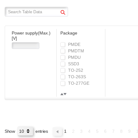
Power supply(Max.)
Package
[V]
PMDE
PMDTM
PMDU
SSD3
TO-252
TO-263S
TO-277GE
Show
entries
1
2
3
4
5
6
7
8
9