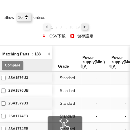
UMT5
UMT6
VMT3
Show
entries
1
2
3
...
18
19
CSV下載
儲存設定
Matching Parts
Matching Parts
:
:
188
188
Power
Power
Power
Power
supply(Min.)
supply(Min.)
supply(Ma
supply(Ma
Compare
Compare
Grade
Grade
[V]
[V]
[V]
[V]
2SA1576U3
Standard
-
-
2SA1576UB
Standard
-
-
2SA1579U3
Standard
-
-
2SA1774E3
Standard
-
-
2SA1774EB
Standard
-
-