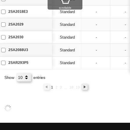
scrollable
2SA2018E3
Standard
-
-
2SA2029
Standard
-
-
2SA2030
Standard
-
-
2SA2088U3
Standard
-
-
2SAR293P5
Standard
-
-
Show
entries
1
2
3
...
18
19