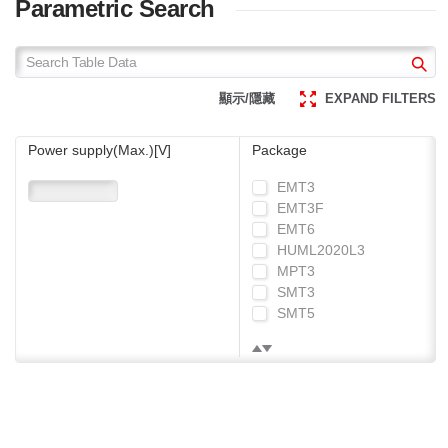
Parametric Search
在生命週期長的應用中也可以
個，擁有領先業界的供貨實績。
放心採用。
ROHM透過確保穩定的生產和供
應，即使在生命週期長的應用中也
可以放心採用。
顯示/隱藏
EXPAND FILTERS
Power supply(Max.)[V]
Package
EMT3
EMT3F
EMT6
HUML2020L3
MPT3
SMT3
SMT5
SMT6
SST3
TO-252 (TL)
TO-252 (TL1)
UMT3
UMT3F