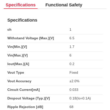
Specifications
Functional Safety
Specifications
ch
1
Withstand Voltage (Max.)[V]
6.5
Vin(Min.)[V]
1.7
Vin(Max.)[V]
6
Iout(Max.)[A]
0.2
Vout Type
Fixed
Vout Accuracy
±2.0%
Circuit Current[mA]
0.033
Dropout Voltage (Typ.)[V]
0.18(Io=0.1A)
Ripple Rejection [dB]
68