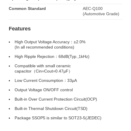
Common Standard
AEC-Q100
(Automotive Grade)
Features
High Output Voltage Accuracy：±2.0%
(In all recommended conditions)
High Ripple Rejection：68dB(Typ.,1kHz)
Compatible with small ceramic
capacitor（Cin=Cout=0.47µF）
Low Current Consumption：33µA
Output Voltage ON/OFF control
Built-in Over Current Protection Circuit(OCP)
Built-in Thermal Shutdown Circuit(TSD)
Package SSOP5 is similar to SOT23-5(JEDEC)