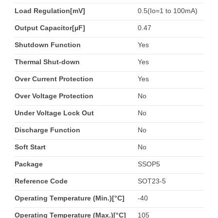
Load Regulation[mV]
0.5(Io=1 to 100mA)
Output Capacitor[µF]
0.47
Shutdown Function
Yes
Thermal Shut-down
Yes
Over Current Protection
Yes
Over Voltage Protection
No
Under Voltage Lock Out
No
Discharge Function
No
Soft Start
No
Package
SSOP5
Reference Code
SOT23-5
Operating Temperature (Min.)[°C]
-40
Operating Temperature (Max.)[°C]
105