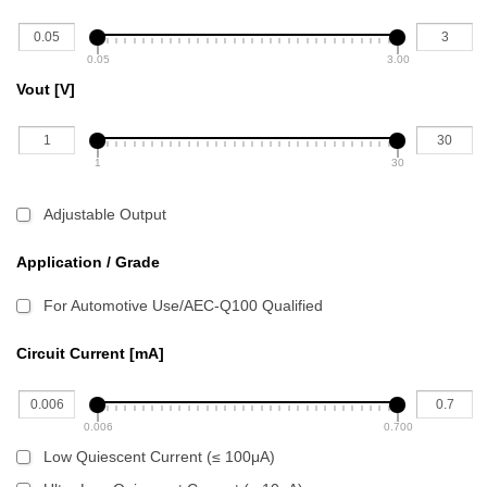
0.05
3.00
Vout [V]
1
30
Adjustable Output
Application / Grade
For Automotive Use/AEC-Q100 Qualified
Circuit Current [mA]
0.006
0.700
Low Quiescent Current (≤ 100μA)