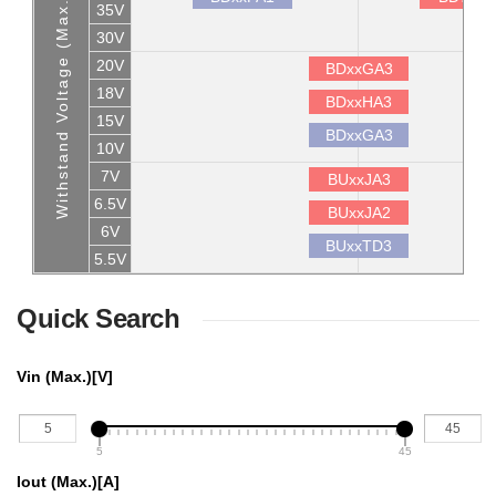
Withstand Voltage (Max.)
35V
30V
20V
BDxxGA3
18V
BDxxHA3
15V
BDxxGA3
10V
7V
BUxxJA3
6.5V
BUxxJA2
6V
BUxxTD3
5.5V
Quick Search
Vin (Max.)[V]
5
45
Iout (Max.)[A] 