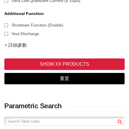
Ultra Low Quiescent Current (≤ 10μA)
Additional Function
Shutdown Function (Enable)
Vout Discharge
Thermal Shut-down
+ 詳細參數
Over Current Protection
Over Voltage Protection
SHOW XX PRODUCTS
Under Voltage Lock Out
Soft Start
重置
Parametric Search