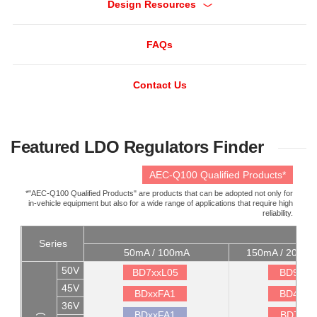
Design Resources
FAQs
Contact Us
Featured LDO Regulators Finder
AEC-Q100 Qualified Products*
*"AEC-Q100 Qualified Products" are products that can be adopted not only for
in-vehicle equipment but also for a wide range of applications that require high
reliability.
Series
50mA / 100mA
150mA / 200mA
50V
BD7xxL05
BD9xxN
45V
BDxxFA1
BD4xxS
36V
BDxxFA1
BD7xxL