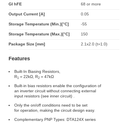
GI hFE
68 or more
Output Current [A]
0.05
Storage Temperature (Min.)[°C]
-55
Storage Temperature (Max.)[°C]
150
Package Size [mm]
2.1x2.0 (t=1.0)
Features
Built-In Biasing Resistors,
R
= 22kΩ, R
= 47kΩ
1
2
Built-in bias resistors enable the configuration of
an inverter circuit without connecting external
input resistors (see inner circuit) .
Only the on/off conditions need to be set
for operation, making the circuit design easy.
Complementary PNP Types: DTA124X series