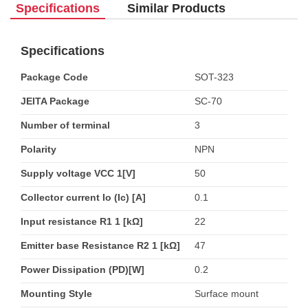
Specifications
Similar Products
Specifications
Package Code
SOT-323
JEITA Package
SC-70
Number of terminal
3
Polarity
NPN
Supply voltage VCC 1[V]
50
Collector current Io (Ic) [A]
0.1
Input resistance R1 1 [kΩ]
22
Emitter base Resistance R2 1 [kΩ]
47
Power Dissipation (PD)[W]
0.2
Mounting Style
Surface mount