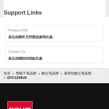
長銷產品，在市場上得到長期
且廣泛的應用，累計出貨量已
Support Links
經超過600億個，擁有領先業
ROHM的小訊號Discrete元件長銷
界的供貨實績。ROHM透過確
產品，在市場上得到長期且廣泛的
保穩定的生產和供應，即使在
應用，累計出貨量已經超過600億
生命週期長的應用中也可以放
個，擁有領先業界的供貨實績。
Product FAQ
心採用。
ROHM透過確保穩定的生產和供
應，即使在生命週期長的應用中也
產品相關常見問題請參閱此處。
可以放心採用。
Contact Us
產品相關諮詢請點此處
首頁
雙載子電晶體
數位電晶體
通用型數位電晶體
DTC124XU3