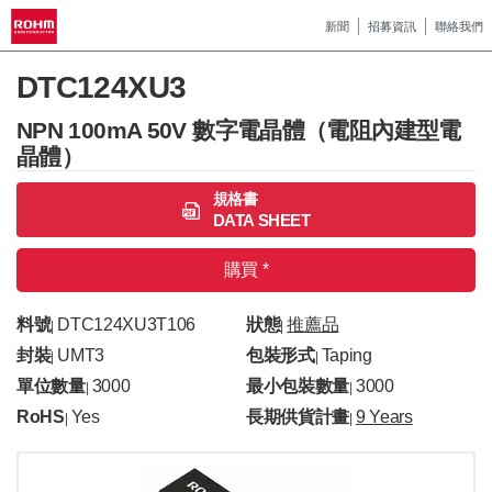
新聞
招募資訊
聯絡我們
DTC124XU3
NPN 100mA 50V 數字電晶體（電阻內建型電
晶體）
規格書
DATA SHEET
購買 *
料號
DTC124XU3T106
狀態
推薦品
|
|
封裝
UMT3
包裝形式
Taping
|
|
單位數量
3000
最小包裝數量
3000
|
|
RoHS
Yes
長期供貨計畫
9 Years
|
|