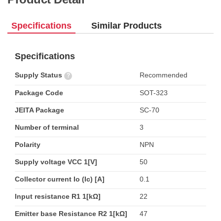
Specifications
Similar Products
Specifications
Supply Status
Recommended
?
Package Code
SOT-323
JEITA Package
SC-70
Number of terminal
3
Polarity
NPN
Supply voltage VCC 1[V]
50
Collector current Io (Ic) [A]
0.1
Input resistance R1 1[kΩ]
22
Emitter base Resistance R2 1[kΩ]
47