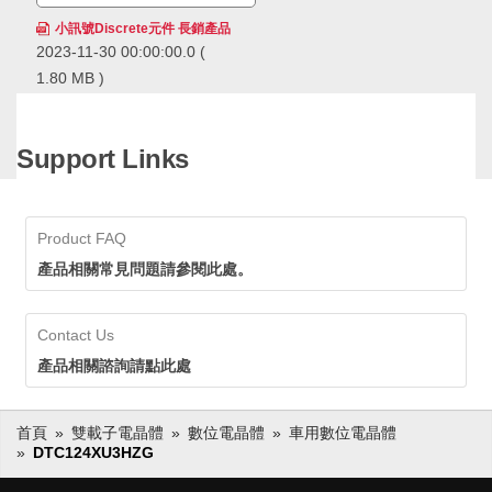
小訊號Discrete元件 長銷產品
2023-11-30 00:00:00.0
(
1.80 MB )
ROHM的小訊號Discrete元件
長銷產品，在市場上得到長期
且廣泛的應用，累計出貨量已
Support Links
經超過600億個，擁有領先業
ROHM的小訊號Discrete元件長銷
界的供貨實績。ROHM透過確
產品，在市場上得到長期且廣泛的
保穩定的生產和供應，即使在
應用，累計出貨量已經超過600億
生命週期長的應用中也可以放
個，擁有領先業界的供貨實績。
Product FAQ
心採用。
ROHM透過確保穩定的生產和供
應，即使在生命週期長的應用中也
產品相關常見問題請參閱此處。
可以放心採用。
Contact Us
產品相關諮詢請點此處
首頁
雙載子電晶體
數位電晶體
車用數位電晶體
DTC124XU3HZG