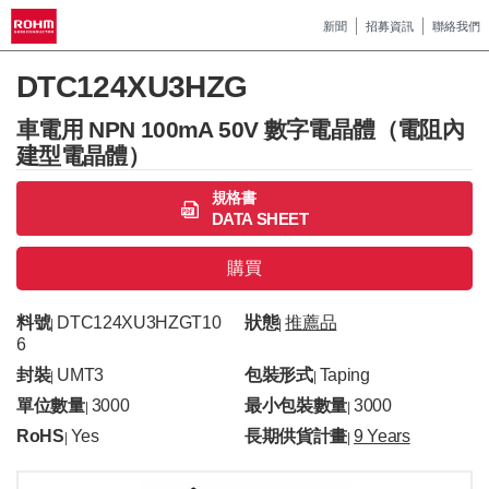
新聞
招募資訊
聯絡我們
DTC124XU3HZG
車電用 NPN 100mA 50V 數字電晶體（電阻內
建型電晶體）
規格書
DATA SHEET
購買
料號
DTC124XU3HZGT10
狀態
推薦品
|
|
6
封裝
UMT3
包裝形式
Taping
|
|
單位數量
3000
最小包裝數量
3000
|
|
RoHS
Yes
長期供貨計畫
9 Years
|
|