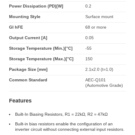
Power Dissipation (PD)[W]
0.2
Mounting Style
Surface mount
GI hFE
68 or more
Output Current [A]
0.05
Storage Temperature (Min.)[°C]
-55
Storage Temperature (Max.)[°C]
150
Package Size [mm]
2.1x2.0 (t=1.0)
Common Standard
AEC-Q101
(Automotive Grade)
Features
Built-In Biasing Resistors, R1 = 22kΩ, R2 = 47kΩ
Built-in bias resistors enable the configuration of an
inverter circuit without connecting external input resistors.