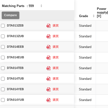
Matching Parts
Matching Parts
:
:
559
559
Power
Power
supply(
supply(
Compare
Compare
Grade
Grade
[V]
[V]
DTA013ZEB
購買
Standard
DTA013ZUB
購買
Standard
DTA014EEB
購買
Standard
DTA014EUB
購買
Standard
DTA014TEB
購買
Standard
DTA014TUB
購買
Standard
DTA014YEB
購買
Standard
DTA014YUB
購買
Standard