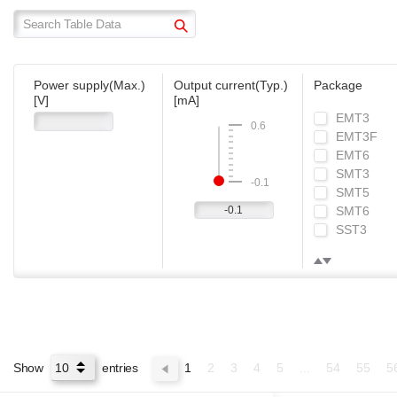
應用中也可以放心採用。
Power supply(Max.)
Output current(Typ.)
Package
[V]
[mA]
EMT3
0.6
EMT3F
EMT6
SMT3
-0.1
SMT5
SMT6
SST3
UMT3
UMT3F
UMT5
UMT6
VMT3
Show
entries
1
2
3
4
5
...
54
55
5