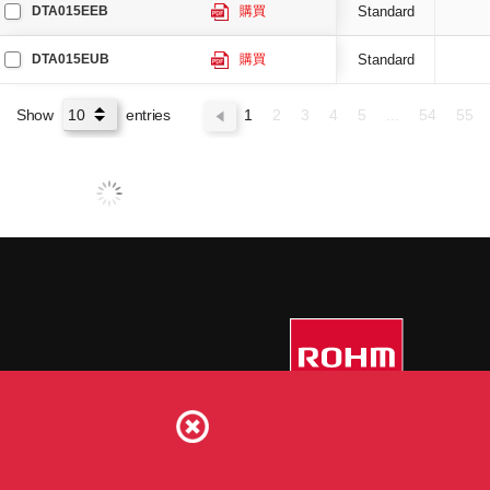
DTA015EEB
購買
Standard
DTA015EUB
購買
Standard
Show
entries
1
2
3
4
5
...
54
55