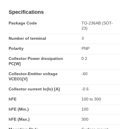
Specifications
Package Code
TO-236AB (SOT-
23)
Number of terminal
3
Polarity
PNP
Collector Power dissipation
0.2
PC[W]
Collector-Emitter voltage
-60
VCEO1[V]
Collector current Io(Ic) [A]
-0.6
hFE
100 to 300
hFE (Min.)
100
hFE (Max.)
300