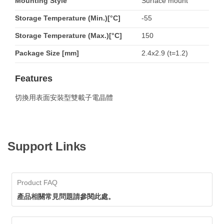
Mounting Style
Surface mount
Storage Temperature (Min.)[°C]
-55
Storage Temperature (Max.)[°C]
150
Package Size [mm]
2.4x2.9 (t=1.2)
Features
切換用表面安裝型雙載子電晶體
Support Links
Product FAQ
產品相關常見問題請參閱此處。