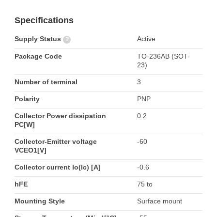
Specifications
Supply Status
Active
?
Package Code
TO-236AB (SOT-
23)
Number of terminal
3
Polarity
PNP
Collector Power dissipation
0.2
PC[W]
Collector-Emitter voltage
-60
VCEO1[V]
Collector current Io(Ic) [A]
-0.6
hFE
75 to
Mounting Style
Surface mount