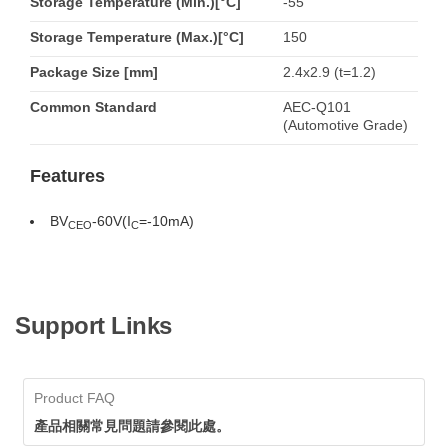
Storage Temperature (Min.)[°C]
-55
Storage Temperature (Max.)[°C]
150
Package Size [mm]
2.4x2.9 (t=1.2)
Common Standard
AEC-Q101
(Automotive Grade)
Features
BV
-60V(I
=-10mA)
CEO
C
Support Links
Product FAQ
產品相關常見問題請參閱此處。