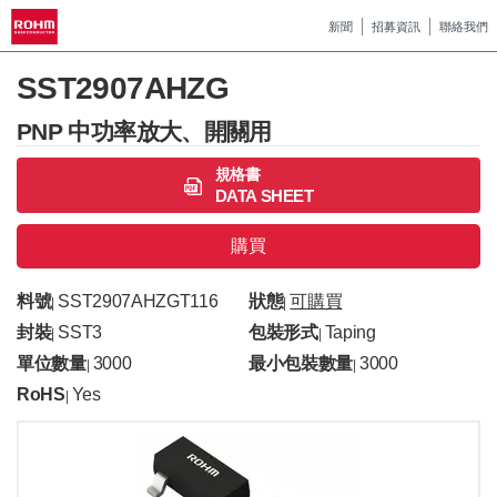
新聞
招募資訊
聯絡我們
SST2907AHZG
PNP 中功率放大、開關用
規格書
DATA SHEET
購買
料號
SST2907AHZGT116
狀態
可購買
|
|
封裝
SST3
包裝形式
Taping
|
|
單位數量
3000
最小包裝數量
3000
|
|
RoHS
Yes
|