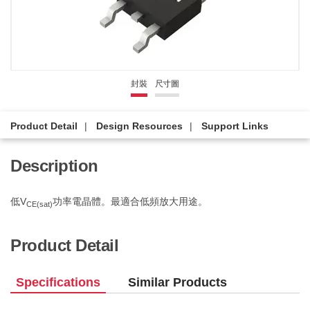
封裝
尺寸圖
Product Detail
Design Resources
Support Links
Description
低V
功率電晶體。最適合低頻放大用途。
CE(sat)
Product Detail
Specifications
Similar Products