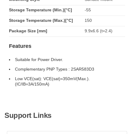
Storage Temperature (Min.)[°C]
-55
Storage Temperature (Max.)[°C]
150
Package Size [mm]
9.9x6.6 (t=2.4)
Features
Suitable for Power Driver.
Complementary PNP Types : 2SAR583D3
Low VCE(sat): VCE(sat)=350mV(Max.).
(IC/IB=3A/150mA)
Support Links