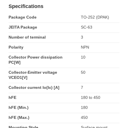
Specifications
Package Code
TO-252 (DPAK)
JEITA Package
SC-63
Number of terminal
3
Polarity
NPN
Collector Power dissipation
10
PC[W]
Collector-Emitter voltage
50
VCEO1[V]
Collector current Io(Ic) [A]
7
hFE
180 to 450
hFE (Min.)
180
hFE (Max.)
450
Mounting Style
Surface mount