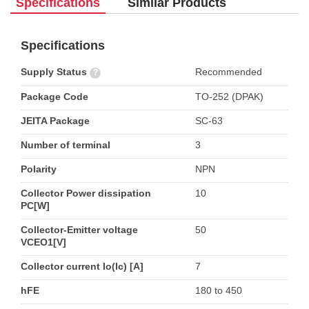
Specifications
Similar Products
Specifications
Supply Status
Recommended
?
Package Code
TO-252 (DPAK)
JEITA Package
SC-63
Number of terminal
3
Polarity
NPN
Collector Power dissipation
10
PC[W]
Collector-Emitter voltage
50
VCEO1[V]
Collector current Io(Ic) [A]
7
hFE
180 to 450