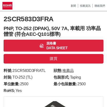
新聞
招募資訊
聯絡我們
2SCR583D3FRA
PNP, TO-252 (DPAK), 50V 7A, 車載用 功率晶
體管 (符合AEC-Q101標準)
規格書
DATA SHEET
購買
料號
2SCR583D3FRATL
狀態
推薦品
|
|
封裝
TO-252 (TL)
包裝形式
Taping
|
|
單位數量
2500
最小包裝數量
2500
|
|
RoHS
Yes
|