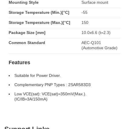
Mounting Style
Surface mount
Storage Temperature (Min.)[°C]
-55
Storage Temperature (Max.)[°C]
150
Package Size [mm]
10.0x6.6 (t=2.3)
Common Standard
AEC-Q101
(Automotive Grade)
Features
Suitable for Power Driver.
Complementary PNP Types : 2SAR583D3
Low VCE(sat): VCE(sat)=350mV(Max.).
(IC/IB=3A/150mA)