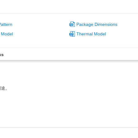
attern
Package Dimensions
 Model
Thermal Model
ks
用途。