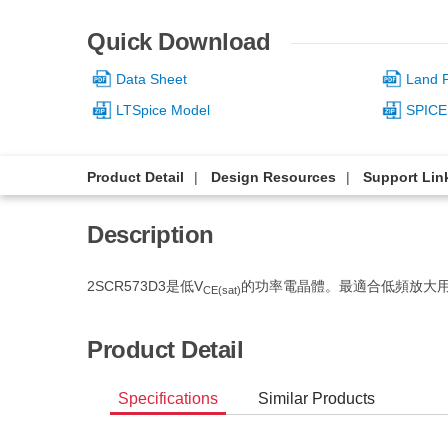
Quick Download
Data Sheet
Land P
LTSpice Model
SPICE
Product Detail
Design Resources
Support Lin
Description
2SCR573D3是低V
的功率電晶體。最適合低頻放大
CE(sat)
Product Detail
Specifications
Similar Products