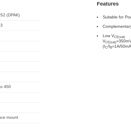
Features
52 (DPAK)
Suitable for Po
63
Complementar
Low V
CE(sat)
V
=350mV
CE(sat)
(I
/I
=1A/50mA
C
B
to 450
ace mount