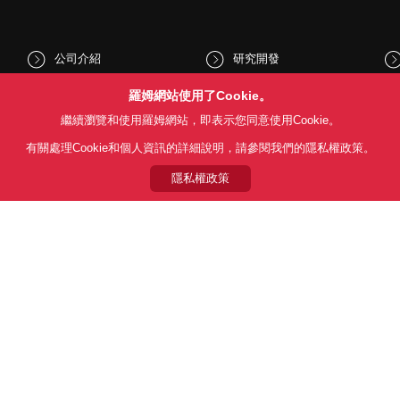
公司介紹
研究開發
股東和投資人資訊
文化與社會
羅姆網站使用了Cookie。
繼續瀏覽和使用羅姆網站，即表示您同意使用Cookie。
新聞
Sustainability
有關處理Cookie和個人資訊的詳細說明，請參閱我們的隱私權政策。
隱私權政策
Follow Us
用條款
利用目的
隱私權政策
網站地圖
關於本公司產品銷售之標準條款(
© 1997 - 2026 ROHM CO., LTD. ALL RIGHTS RESERVED.