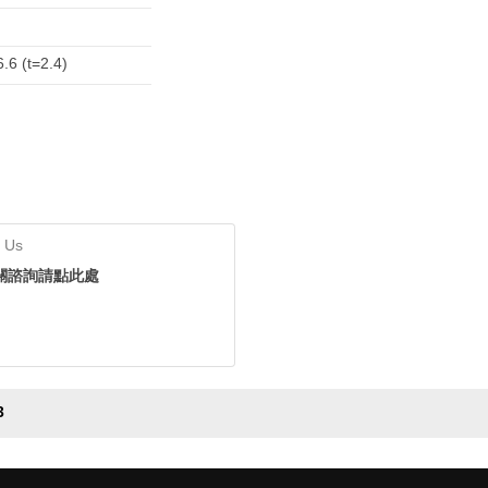
.6 (t=2.4)
 Us
關諮詢請點此處
3