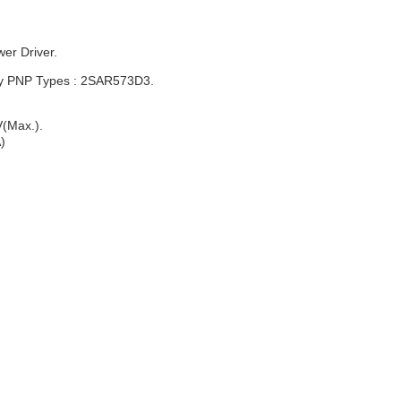
wer Driver.
y PNP Types : 2SAR573D3.
(Max.).
)