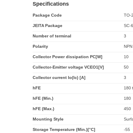
Specifications
Package Code
TO-2
JEITA Package
SC-
Number of terminal
3
Polarity
NPN
Collector Power dissipation PC[W]
10
Collector-Emitter voltage VCEO1[V]
50
Collector current Io(Ic) [A]
3
hFE
180 
hFE (Min.)
180
hFE (Max.)
450
Mounting Style
Surf
Storage Temperature (Min.)[°C]
-55