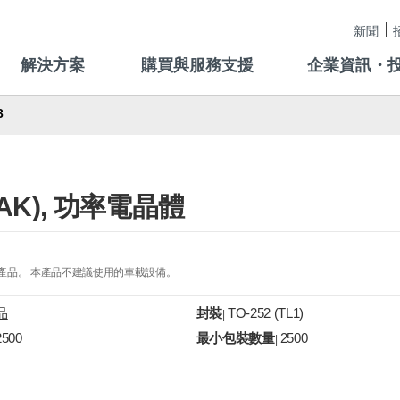
新聞
解決方案
購買與服務支援
企業資訊・
3
(DPAK), 功率電晶體
的產品。 本產品不建議使用的車載設備。
品
封裝
TO-252 (TL1)
|
2500
最小包裝數量
2500
|