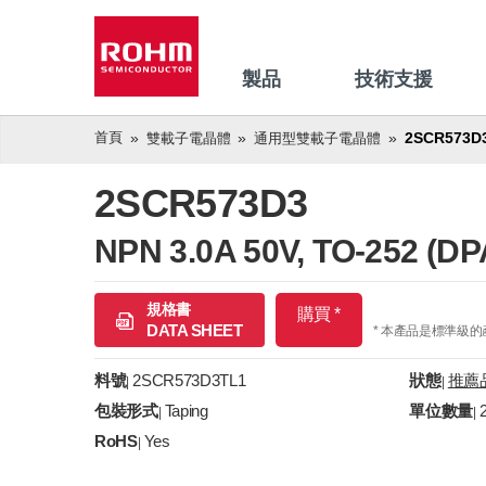
製品
技術支援
首頁
2SCR573D
雙載子電晶體
通用型雙載子電晶體
2SCR573D3
NPN 3.0A 50V, TO-252 
規格書
購買 *
DATA SHEET
* 本產品是標準級
料號
2SCR573D3TL1
狀態
推薦
|
|
包裝形式
Taping
單位數量
|
|
RoHS
Yes
|