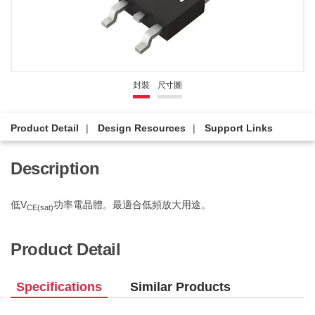
封裝
尺寸圖
Product Detail
Design Resources
Support Links
Description
低V
功率電晶體。最適合低頻放大用途。
CE(sat)
Product Detail
Specifications
Similar Products