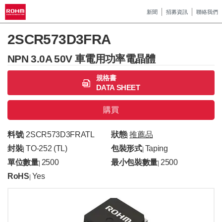
新聞
招募資訊
聯絡我們
2SCR573D3FRA
NPN 3.0A 50V 車電用功率電晶體
規格書
DATA SHEET
購買
料號
2SCR573D3FRATL
狀態
推薦品
|
|
封裝
TO-252 (TL)
包裝形式
Taping
|
|
單位數量
2500
最小包裝數量
2500
|
|
RoHS
Yes
|