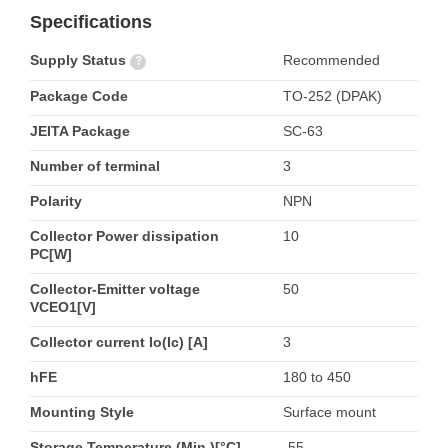
Specifications
Supply Status
Recommended
?
Package Code
TO-252 (DPAK)
JEITA Package
SC-63
Number of terminal
3
Polarity
NPN
Collector Power dissipation
10
PC[W]
Collector-Emitter voltage
50
VCEO1[V]
Collector current Io(Ic) [A]
3
hFE
180 to 450
Mounting Style
Surface mount
Storage Temperature (Min.)[°C]
-55