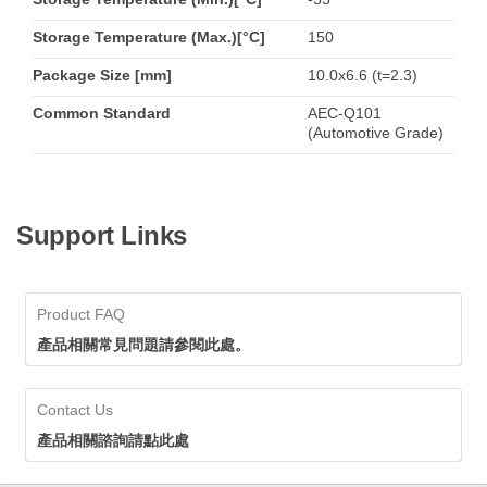
Storage Temperature (Max.)[°C]
150
Package Size [mm]
10.0x6.6 (t=2.3)
Common Standard
AEC-Q101
(Automotive Grade)
Support Links
Product FAQ
產品相關常見問題請參閱此處。
Contact Us
產品相關諮詢請點此處