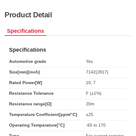
Product Detail
Specifications
Specifications
Automotive grade
Yes
Size[mm](inch)
7142(2817)
Rated Power[W]
10, 7
Resistance Tolerance
F (±1%)
Resistance range[Ω]
20m
Temperature Coefficient[ppm/°C]
±25
Operating Temperature[°C]
-65 to 170
Type
For current sensing