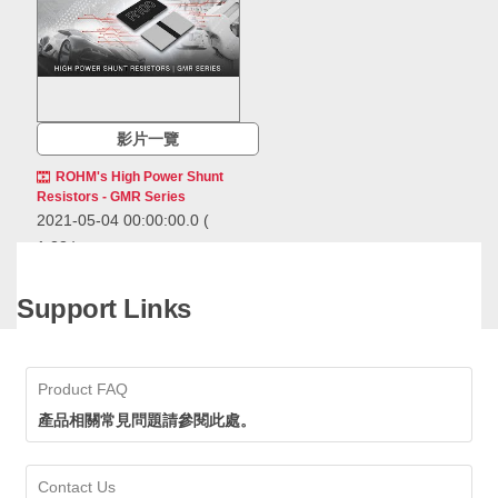
影片一覽
ROHM's High Power Shunt
Resistors - GMR Series
2021-05-04 00:00:00.0
(
1:38 )
Learn more about ROHM's
GMR series of high power
Support Links
shunt resistors.
Learn more about ROHM's GMR
series of high power shunt
resistors.
Product FAQ
High Power Low
產品相關常見問題請參閱此處。
Ohmic Shunt Resistors
(GMR series)
Contact Us