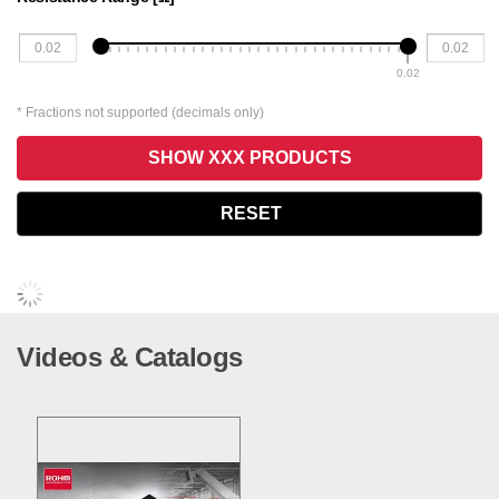
0.02
* Fractions not supported (decimals only)
SHOW XXX PRODUCTS
RESET
Videos & Catalogs