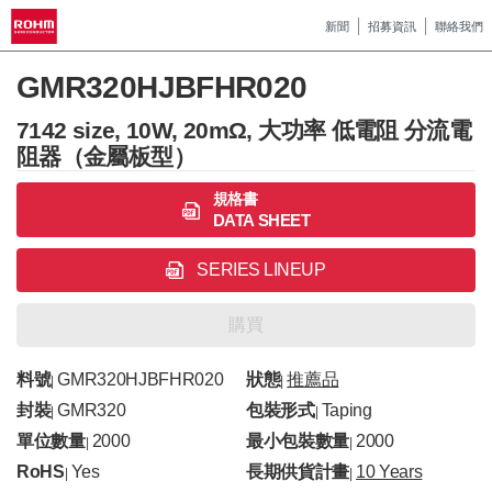
新聞
招募資訊
聯絡我們
GMR320HJBFHR020
7142 size, 10W, 20mΩ, 大功率 低電阻 分流電
阻器（金屬板型）
規格書
DATA SHEET
SERIES LINEUP
購買
料號
GMR320HJBFHR020
狀態
推薦品
|
|
封裝
GMR320
包裝形式
Taping
|
|
單位數量
2000
最小包裝數量
2000
|
|
RoHS
Yes
長期供貨計畫
10 Years
|
|