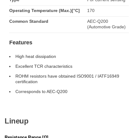
Operating Temperature (Max.)[°C]
170
Common Standard
AEC-Q200
(Automotive Grade)
Features
High heat dissipation
Excellent TCR characteristics
ROHM resistors have obtained ISO9001 / IATF16949
certification
Corresponds to AEC-Q200
Lineup
Resistance Range [Ω]