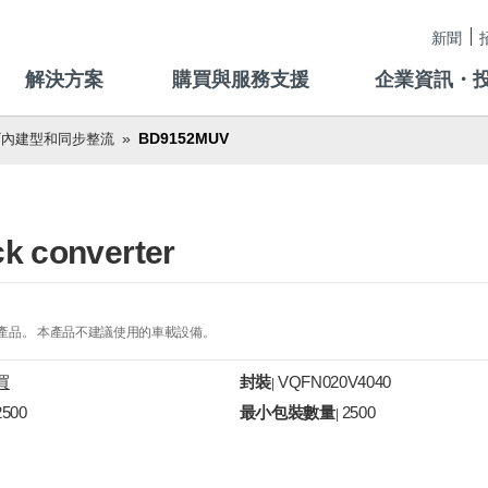
新聞
解決方案
購買與服務支援
企業資訊・
BD9152MUV
T內建型和同步整流
ck converter
的產品。 本產品不建議使用的車載設備。
買
封裝
VQFN020V4040
|
2500
最小包裝數量
2500
|