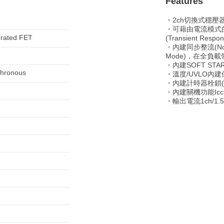
Features
・2ch切換式穩壓
・可藉由電流模式
grated FET
(Transient Respon
・內建同步整流(Nch/Pc
Mode)，在全負
・內建SOFT STA
hronous
・溫度/UVLO內
・內建計時器栓鎖(Ti
・內建關機功能Icc=0
・輸出電流1ch/1.5A