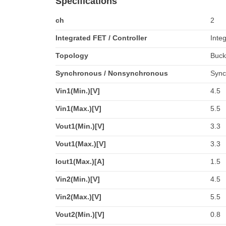
Specifications
ch
2
Integrated FET / Controller
Inte
Topology
Buck
Synchronous / Nonsynchronous
Sync
Vin1(Min.)[V]
4.5
Vin1(Max.)[V]
5.5
Vout1(Min.)[V]
3.3
Vout1(Max.)[V]
3.3
Iout1(Max.)[A]
1.5
Vin2(Min.)[V]
4.5
Vin2(Max.)[V]
5.5
Vout2(Min.)[V]
0.8