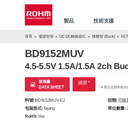
製品
技術支援
首頁
電源管理
DC-DC轉換器IC
降壓型 (Buck)
FE
BD9152MUV
4.5-5.5V 1.5A/1.5A 2ch Bu
規格書
購買 *
DATA SHEET
* 本產品是標準級
料號
BD9152MUV-E2
狀態
可購
|
|
包裝形式
Taping
單位數量
|
|
RoHS
Yes
|