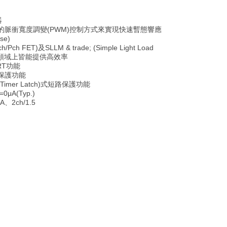
器
的脈衝寬度調變(PWM)控制方式來實現快速暫態響應
se)
h FET)及SLLM & trade; (Simple Light Load
載領域上皆能提供高效率
RT功能
建保護功能
mer Latch)式短路保護功能
μA(Typ.)
、2ch/1.5