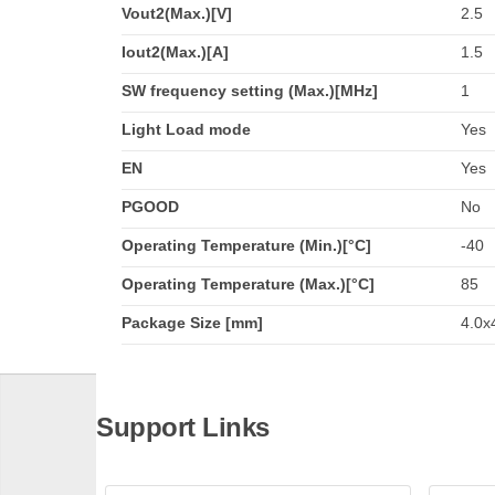
Vout2(Max.)[V]
2.5
Iout2(Max.)[A]
1.5
SW frequency setting (Max.)[MHz]
1
Light Load mode
Yes
EN
Yes
PGOOD
No
Operating Temperature (Min.)[°C]
-40
Operating Temperature (Max.)[°C]
85
Package Size [mm]
4.0x4
Support Links