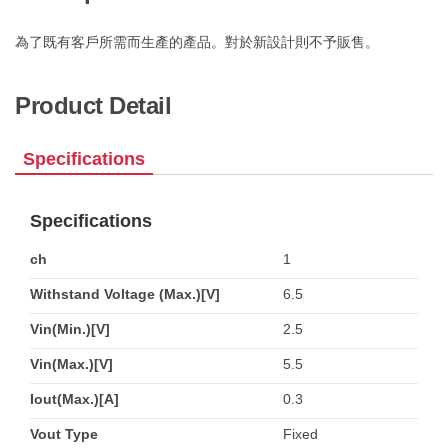
為了既有客戶所需而生產的產品。對於新設計則不予販售。
Product Detail
Specifications
Specifications
ch
1
Withstand Voltage (Max.)[V]
6.5
Vin(Min.)[V]
2.5
Vin(Max.)[V]
5.5
Iout(Max.)[A]
0.3
Vout Type
Fixed