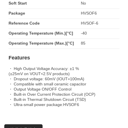
Soft Start
No
Package
HVSOF6
Reference Code
HVSOF-6
Operating Temperature (Min.)[°C]
-40
Operating Temperature (Max.)[°C]
85
Features
・ High Output Voltage Accuracy: ±1 %
(±25mV on VOUT<2.5V products)
・ Dropout voltage: 60mV (IOUT=100mA)
・ Compatible with small ceramic capacitor
・ Output Voltage ON/OFF Control
・ Built-in Over Current Protection Circuit (OCP)
・ Built-in Thermal Shutdown Circuit (TSD)
・ Ultra-small power package:HVSOF6