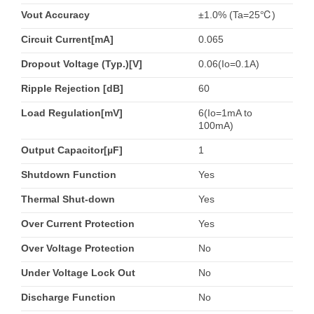
Vout Accuracy
±1.0% (Ta=25℃)
Circuit Current[mA]
0.065
Dropout Voltage (Typ.)[V]
0.06(Io=0.1A)
Ripple Rejection [dB]
60
Load Regulation[mV]
6(Io=1mA to
100mA)
Output Capacitor[µF]
1
Shutdown Function
Yes
Thermal Shut-down
Yes
Over Current Protection
Yes
Over Voltage Protection
No
Under Voltage Lock Out
No
Discharge Function
No