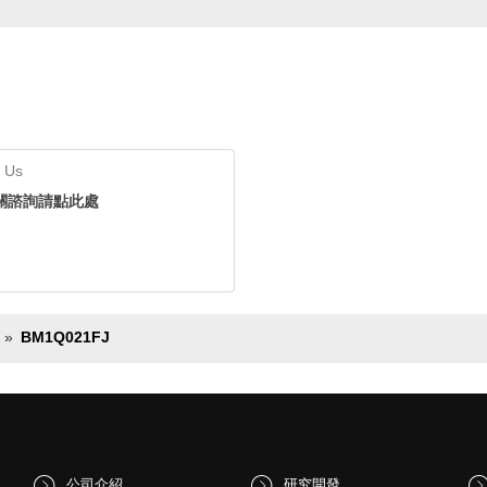
 Us
關諮詢請點此處
BM1Q021FJ
公司介紹
研究開發