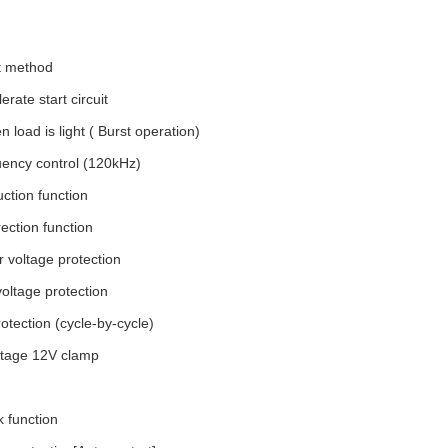
t method
lerate start circuit
load is light ( Burst operation)
ency control (120kHz)
ction function
ection function
 voltage protection
oltage protection
otection (cycle-by-cycle)
ltage 12V clamp
k function