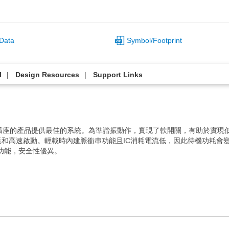
Data
Symbol/Footprint
l
Design Resources
Support Links
所有存在插座的產品提供最佳的系統。為準諧振動作，實現了軟開關，有助於實現
耗和高速啟動。輕載時內建脈衝串功能且IC消耗電流低，因此待機功耗會
功能，安全性優異。