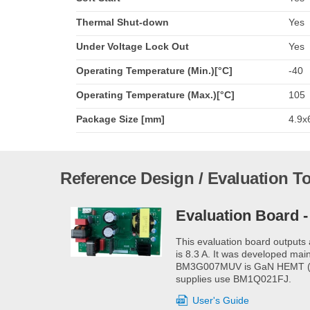
Thermal Shut-down
Yes
Under Voltage Lock Out
Yes
Operating Temperature (Min.)[°C]
-40
Operating Temperature (Max.)[°C]
105
Package Size [mm]
4.9x
Reference Design / Evaluation T
Evaluation Board
This evaluation board outputs 
is 8.3 A. It was developed mai
BM3G007MUV is GaN HEMT (650 V
supplies use BM1Q021FJ.
User's Guide