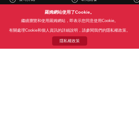
股東和投資人資訊
文化與社會
羅姆網站使用了Cookie。
繼續瀏覽和使用羅姆網站，即表示您同意使用Cookie。
新聞
Sustainability
有關處理Cookie和個人資訊的詳細說明，請參閱我們的隱私權政策。
隱私權政策
Follow Us
用條款
利用目的
隱私權政策
網站地圖
關於本公司產品銷售之標準條款(
© 1997 - 2026 ROHM CO., LTD. ALL RIGHTS RESERVED.