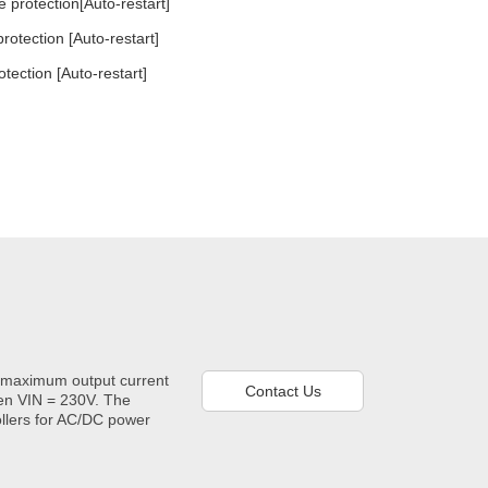
 protection[Auto-restart]
otection [Auto-restart]
tection [Auto-restart]
he maximum output current
Contact Us
hen VIN = 230V. The
llers for AC/DC power