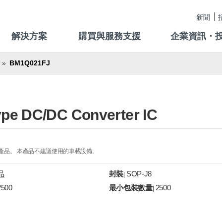
新聞
解決方案
購買與服務支援
企業資訊・
BM1Q021FJ
ype DC/DC Converter IC
的產品。 本產品不建議使用的車載設備。
品
封裝
SOP-J8
|
2500
最小包裝數量
2500
|