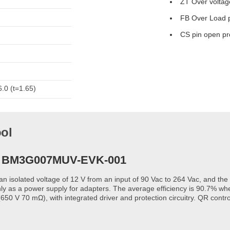
ZT Over voltage
FB Over Load pr
CS pin open pro
6.0 (t=1.65)
ool
 - BM3G007MUV-EVK-001
an isolated voltage of 12 V from an input of 90 Vac to 264 Vac, and t
nly as a power supply for adapters. The average efficiency is 90.7% w
 70 mΩ), with integrated driver and protection circuitry. QR contro