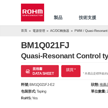
製品
技術支援
首頁
電源管理
AC/DC轉換器
PWM / Quasi-Resonant
BM1Q021FJ
Quasi-Resonant Control t
規格書
購買 *
DATA SHEET
* 本產品是標準級
料號
BM1Q021FJ-E2
狀態
推薦
|
|
包裝形式
Taping
單位數量
|
|
RoHS
Yes
|