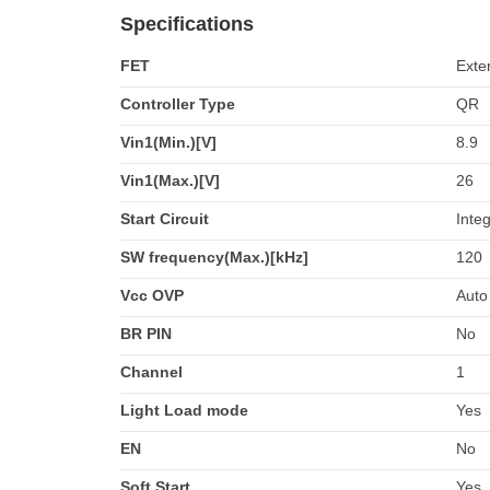
Specifications
FET
Exte
Controller Type
QR
Vin1(Min.)[V]
8.9
Vin1(Max.)[V]
26
Start Circuit
Inte
SW frequency(Max.)[kHz]
120
Vcc OVP
Auto
BR PIN
No
Channel
1
Light Load mode
Yes
EN
No
Soft Start
Yes