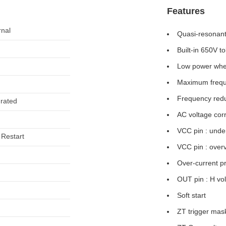
Features
rnal
Quasi-resonan
Built-in 650V to
Low power when 
Maximum frequ
Frequency redu
grated
AC voltage corr
VCC pin : under
 Restart
VCC pin : overv
Over-current pr
OUT pin : H vo
Soft start
ZT trigger mas