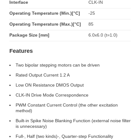
Interface
CLK-IN
Operating Temperature (Min.)[°C]
-25
Operating Temperature (Max.)[°C]
85
Package Size [mm]
6.0x6.0 (t=1.0)
Features
Two bipolar stepping motors can be driven
Rated Output Current 1.2 A
Low ON Resistance DMOS Output
CLK-IN Drive Mode Correspondence
PWM Constant Current Control (the other excitation
method)
Built-in Spike Noise Blanking Function (external noise filter
is unnecessary)
Full-, Half (two kinds)-, Quarter-step Functionality