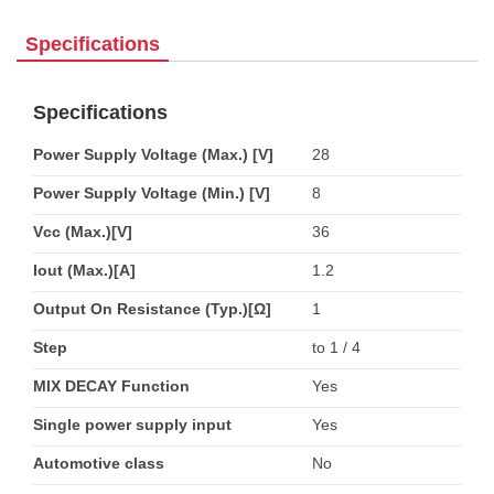
Specifications
Specifications
Power Supply Voltage (Max.) [V]
28
Power Supply Voltage (Min.) [V]
8
Vcc (Max.)[V]
36
Iout (Max.)[A]
1.2
Output On Resistance (Typ.)[Ω]
1
Step
to 1 / 4
MIX DECAY Function
Yes
Single power supply input
Yes
Automotive class
No