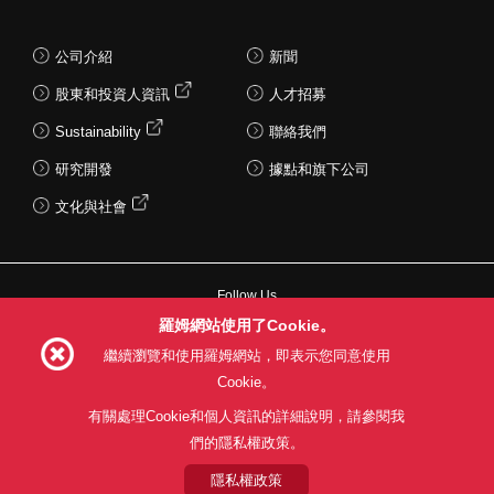
公司介紹
新聞
股東和投資人資訊
人才招募
Sustainability
聯絡我們
研究開發
據點和旗下公司
文化與社會
Follow Us
羅姆網站使用了Cookie。
繼續瀏覽和使用羅姆網站，即表示您同意使用
Cookie。
網站使用條款
利用目的
隱私權政策
網站地圖
有關處理Cookie和個人資訊的詳細說明，請參閱我
關於本公司產品銷售之標準條款(PDF)
們的隱私權政策。
隱私權政策
© 1997 - 2026 ROHM CO., LTD. ALL RIGHTS RESERVED.