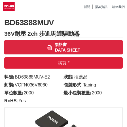
新聞
招募資訊
聯絡我們
BD63888MUV
36V耐壓 2ch 步進馬達驅動器
規格書
DATA SHEET
購買 *
料號
BD63888MUV-E2
狀態
推薦品
|
|
封裝
VQFN036V6060
包裝形式
Taping
|
|
單位數量
2000
最小包裝數量
2000
|
|
RoHS
Yes
|