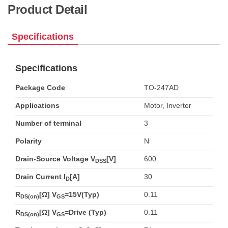
Product Detail
Specifications
Specifications
Package Code
TO-247AD
Applications
Motor, Inverter
Number of terminal
3
Polarity
N
Drain-Source Voltage V
[V]
600
DSS
Drain Current I
[A]
30
D
R
[Ω] V
=15V(Typ)
0.11
DS(on)
GS
R
[Ω] V
=Drive (Typ)
0.11
DS(on)
GS