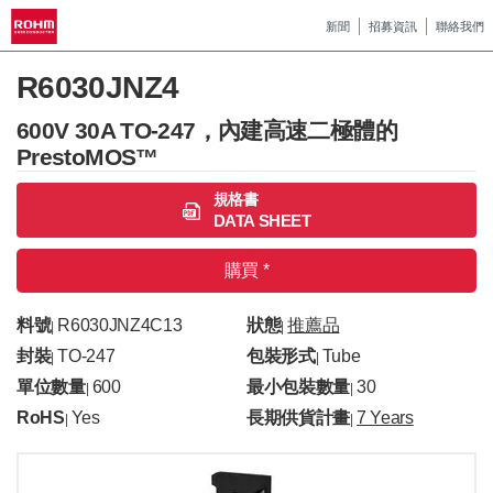
新聞
招募資訊
聯絡我們
R6030JNZ4
600V 30A TO-247，內建高速二極體的
PrestoMOS™
規格書
DATA SHEET
購買 *
料號
R6030JNZ4C13
狀態
推薦品
|
|
封裝
TO-247
包裝形式
Tube
|
|
單位數量
600
最小包裝數量
30
|
|
RoHS
Yes
長期供貨計畫
7 Years
|
|