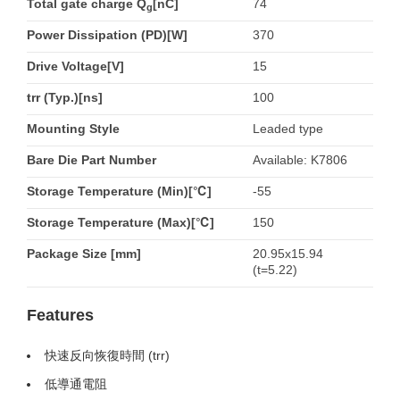
Total gate charge Q
[nC]
74
g
Power Dissipation (PD)[W]
370
Drive Voltage[V]
15
trr (Typ.)[ns]
100
Mounting Style
Leaded type
Bare Die Part Number
Available: K7806
Storage Temperature (Min)[℃]
-55
Storage Temperature (Max)[℃]
150
Package Size [mm]
20.95x15.94
(t=5.22)
Features
快速反向恢復時間 (trr)
低導通電阻