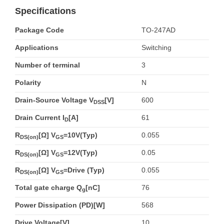
Specifications
Package Code
TO-247AD
Applications
Switching
Number of terminal
3
Polarity
N
Drain-Source Voltage V
[V]
600
DSS
Drain Current I
[A]
61
D
R
[Ω] V
=10V(Typ)
0.055
DS(on)
GS
R
[Ω] V
=12V(Typ)
0.05
DS(on)
GS
R
[Ω] V
=Drive (Typ)
0.055
DS(on)
GS
Total gate charge Q
[nC]
76
g
Power Dissipation (PD)[W]
568
Drive Voltage[V]
10