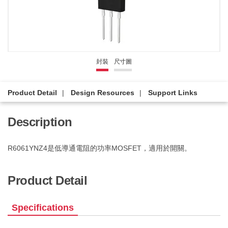
封裝
尺寸圖
Product Detail
Design Resources
Support Links
Description
R6061YNZ4是低導通電阻的功率MOSFET，適用於開關。
Product Detail
Specifications