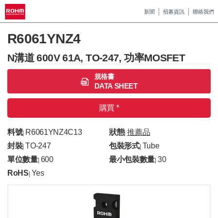
新聞
招募資訊
聯絡我們
R6061YNZ4
N溝道 600V 61A, TO-247, 功率MOSFET
規格書
DATA SHEET
購買 *
料號
R6061YNZ4C13
狀態
推薦品
|
|
封裝
TO-247
包裝形式
Tube
|
|
單位數量
600
最小包裝數量
30
|
|
RoHS
Yes
|