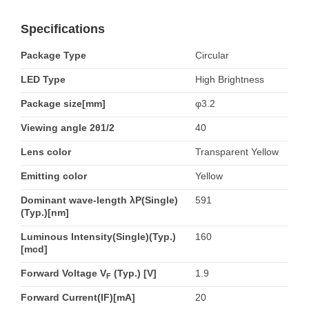
Specifications
Package Type
Circular
LED Type
High Brightness
Package size[mm]
φ3.2
Viewing angle 2θ1/2
40
Lens color
Transparent Yellow
Emitting color
Yellow
Dominant wave-length λP(Single)
591
(Typ.)[nm]
Luminous Intensity(Single)(Typ.)
160
[mcd]
Forward Voltage V
(Typ.) [V]
1.9
F
Forward Current(IF)[mA]
20