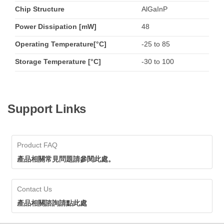
Chip Structure
AlGaInP
Power Dissipation [mW]
48
Operating Temperature[°C]
-25 to 85
Storage Temperature [°C]
-30 to 100
Support Links
Product FAQ
產品相關常見問題請參閱此處。
Contact Us
產品相關諮詢請點此處