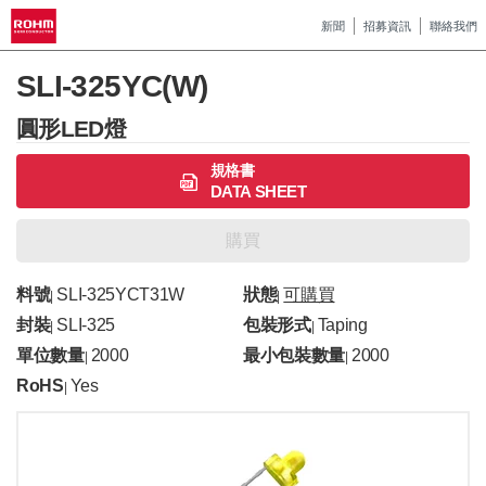
新聞
招募資訊
聯絡我們
SLI-325YC(W)
圓形LED燈
規格書
DATA SHEET
購買
料號
SLI-325YCT31W
狀態
可購買
|
|
封裝
SLI-325
包裝形式
Taping
|
|
單位數量
2000
最小包裝數量
2000
|
|
RoHS
Yes
|