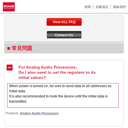
新聞
招募資訊
聯絡我們
View ALL FAQ
Contact Us
常見問題
For Analog Audio Processors,
Do I also need to set the registers to its
initial values?
When power is turned on, be sure to send data to all addresses as
initial data.
It is also recommended to mute the device until the initial data is
transmitted.
Products:
Analog Audio Processors