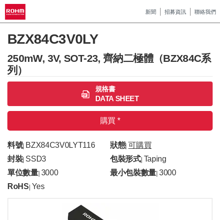
新聞
招募資訊
聯絡我們
BZX84C3V0LY
250mW, 3V, SOT-23, 齊納二極體（BZX84C系
列）
規格書
DATA SHEET
購買 *
料號
BZX84C3V0LYT116
狀態
可購買
|
|
封裝
SSD3
包裝形式
Taping
|
|
單位數量
3000
最小包裝數量
3000
|
|
RoHS
Yes
|