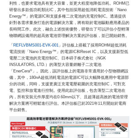
利性，也要求電池具有更大容量，並更大程度地降低功耗。ROHM已
研發出多款低功耗類比IC，其中包括採用超低消耗電流技術「Nano
Energy™」的電源IC和支援多種二次電池的充電控制IC。透過提供
針對各需求量身打造的電源解決方案，將有助於電池驅動應用產品的
長時間工作。此次，融合上述技術優勢，研發出了可以評估小型輕薄
物聯網設備用的超高效電池管理解決方案的評估板，並已開始銷售。
「
REFLVBMS001-EVK-001
」評估板上搭載了採用ROHM超低消耗
電流技術「Nano Energy™」的電源IC和Reset IC，以及支援新型低
電壓二次電池的充電控制IC、日本碍子株式會社（NGK
INSULATORS, LTD.）的薄型大容量鋰離子二次電池
®
「EnerCera
」。因此，該評估板上的電路非常適用於小型物聯網設
備，其中，180nA超低消耗電流的電源IC可以大幅降低應用中電源部
分的功耗，同時，支援更廣泛充電電壓範圍的充電控制IC，可對充
電、監控和放電進行控制。使用此款評估板，包含薄型二次電池在
內，所有安裝元件厚度均在0.60mm以下、且超薄超高效的電池管理
解決方案將可輕鬆進行評估。本評估板已於2021年11月開始於電商
平台銷售。