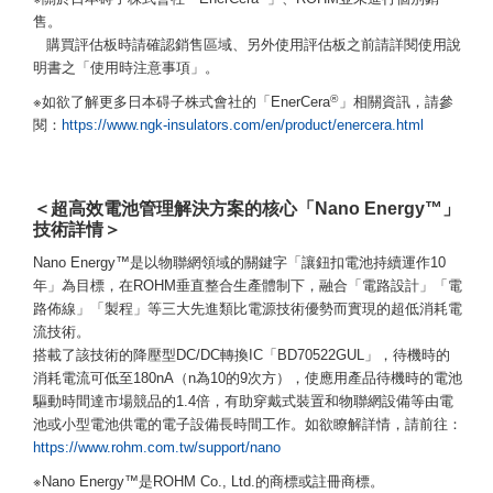
售。
購買評估板時請確認銷售區域、另外使用評估板之前請詳閱使用說
明書之「使用時注意事項」。
®
※如欲了解更多日本碍子株式會社的「EnerCera
」相關資訊，請參
閱：
https://www.ngk-insulators.com/en/product/enercera.html
＜超高效電池管理解決方案的核心「Nano Energy™」
技術詳情＞
Nano Energy™是以物聯網領域的關鍵字「讓鈕扣電池持續運作10
年」為目標，在ROHM垂直整合生產體制下，融合「電路設計」「電
路佈線」「製程」等三大先進類比電源技術優勢而實現的超低消耗電
流技術。
搭載了該技術的降壓型DC/DC轉換IC「BD70522GUL」，待機時的
消耗電流可低至180nA（n為10的9次方），使應用產品待機時的電池
驅動時間達市場競品的1.4倍，有助穿戴式裝置和物聯網設備等由電
池或小型電池供電的電子設備長時間工作。如欲瞭解詳情，請前往：
https://www.rohm.com.tw/support/nano
※Nano Energy™是ROHM Co., Ltd.的商標或註冊商標。