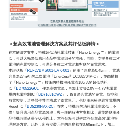
＜超高效電池管理解決方案及其評估板詳情＞
在本解決方案中，搭載超低消耗電流技術「Nano Energy™」的電源
IC，可以大幅降低應用產品中電源部分的功耗，同時，支援各種二次
電池的充電控制IC，可滿足各種二次電池相對應的充電需求。
本評估板「
REFLVBMS001-EVK-001
」使用了厚度為0.45mm、電池
®
容量為27mAh的二次電池「EnerCera
EC382704P-C」，並由搭載
了「Nano Energy™」技術的待機消耗電流180nA的超低功耗
IC「
BD70522GUL
」作為高效電源，再加上支援2.0V～4.7V充電電
壓的充電控制IC「
BD71631QWZ
」，負責適合電池的充電、監控和
放電控制，這些器件共同構成了蓄電單元。包括用來檢測異常電壓的
Reset IC「
BD5230NVX-2C
」在內，待機時的消耗電流非常低，不
僅可提升應用產品電源效率，與一般的解決方案相比，還能將應用產
品待機時間延長至60倍以上。本評估板可以輕鬆評估超高效\電池管
理解決方案。此外，所有安裝元件的厚度都在0.60mm以下，加上