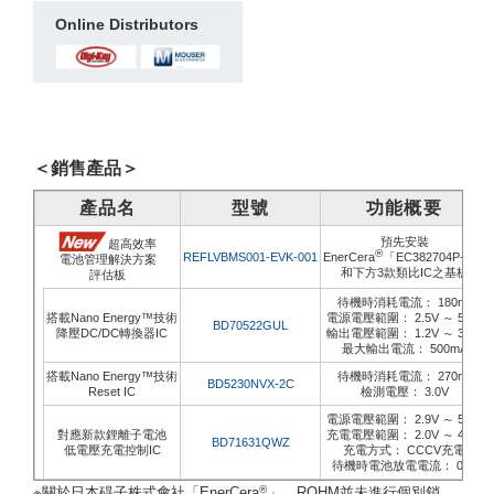
Online Distributors
＜銷售產品＞
產品名
型號
功能概要
預先安裝
超高效率
®
REFLVBMS001-EVK-001
EnerCera
「EC382704P-C」
電池管理解決方案
和下方3款類比IC之基板
評估板
待機時消耗電流： 180nA
搭載Nano Energy™技術
電源電壓範圍： 2.5V ～ 5.5V
BD70522GUL
降壓DC/DC轉換器IC
輸出電壓範圍： 1.2V ～ 3.3V
最大輸出電流： 500mA
搭載Nano Energy™技術
待機時消耗電流： 270nA
BD5230NVX-2C
Reset IC
檢測電壓： 3.0V
電源電壓範圍： 2.9V ～ 5.5V
對應新款鋰離子電池
充電電壓範圍： 2.0V ～ 4.7V
BD71631QWZ
低電壓充電控制IC
充電方式： CCCV充電
待機時電池放電電流： 0µA
®
※關於日本碍子株式會社「EnerCera
」、ROHM並未進行個別銷