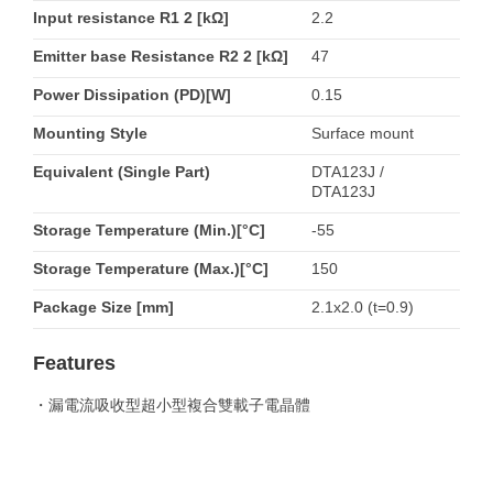
Input resistance R1 2 [kΩ]
2.2
Emitter base Resistance R2 2 [kΩ]
47
Power Dissipation (PD)[W]
0.15
Mounting Style
Surface mount
Equivalent (Single Part)
DTA123J /
DTA123J
Storage Temperature (Min.)[°C]
-55
Storage Temperature (Max.)[°C]
150
Package Size [mm]
2.1x2.0 (t=0.9)
Features
・漏電流吸收型超小型複合雙載子電晶體