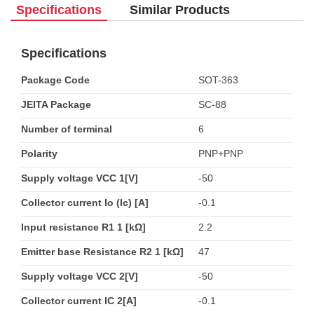
Specifications
Similar Products
Specifications
Package Code
SOT-363
JEITA Package
SC-88
Number of terminal
6
Polarity
PNP+PNP
Supply voltage VCC 1[V]
-50
Collector current Io (Ic) [A]
-0.1
Input resistance R1 1 [kΩ]
2.2
Emitter base Resistance R2 1 [kΩ]
47
Supply voltage VCC 2[V]
-50
Collector current IC 2[A]
-0.1