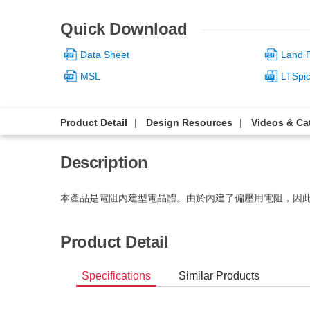
Quick Download
Data Sheet
Land P
MSL
LTSpi
Product Detail
Design Resources
Videos & Ca
Description
本產品是電阻內建型電晶體。由於內建了偏壓用電阻，因
Product Detail
Specifications
Similar Products