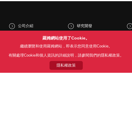
公司介紹
研究開發
股東和投資人資訊
文化與社會
羅姆網站使用了Cookie。
繼續瀏覽和使用羅姆網站，即表示您同意使用Cookie。
新聞
Sustainability
有關處理Cookie和個人資訊的詳細說明，請參閱我們的隱私權政策。
隱私權政策
Follow Us
用條款
利用目的
隱私權政策
網站地圖
關於本公司產品銷售之標準條款(
© 1997 - 2026 ROHM CO., LTD. ALL RIGHTS RESERVED.