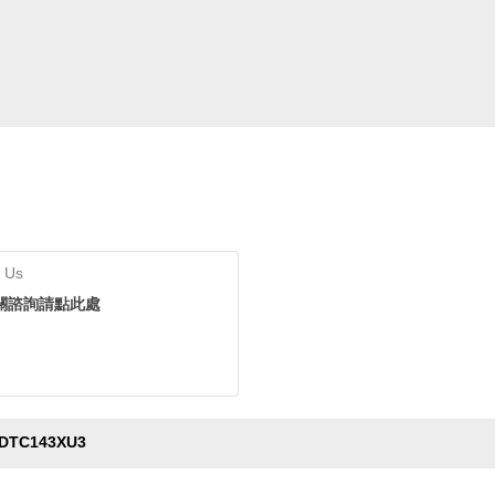
 Us
關諮詢請點此處
DTC143XU3