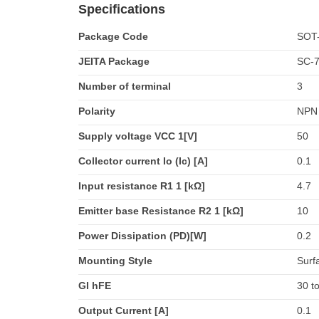
Specifications
Package Code
SOT
JEITA Package
SC-
Number of terminal
3
Polarity
NPN
Supply voltage VCC 1[V]
50
Collector current Io (Ic) [A]
0.1
Input resistance R1 1 [kΩ]
4.7
Emitter base Resistance R2 1 [kΩ]
10
Power Dissipation (PD)[W]
0.2
Mounting Style
Surf
GI hFE
30 t
Output Current [A]
0.1