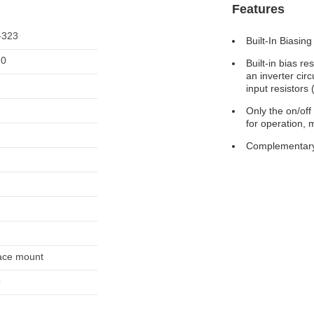
Features
-323
Built-In Biasing
70
Built-in bias re
an inverter cir
input resistors 
Only the on/off
for operation, 
Complementary
ace mount
o