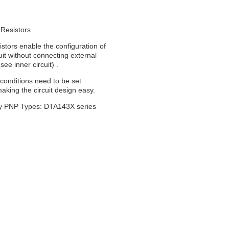
 Resistors
sistors enable the configuration of
cuit without connecting external
(see inner circuit) .
 conditions need to be set
making the circuit design easy.
 PNP Types: DTA143X series