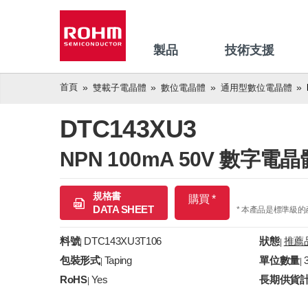
製品
技術支援
首頁
雙載子電晶體
數位電晶體
通用型數位電晶體
DTC143XU3
NPN 100mA 50V 數
規格書
購買 *
DATA SHEET
* 本產品是標準級
料號
DTC143XU3T106
狀態
推薦
|
|
包裝形式
Taping
單位數量
|
|
RoHS
Yes
長期供貨
|