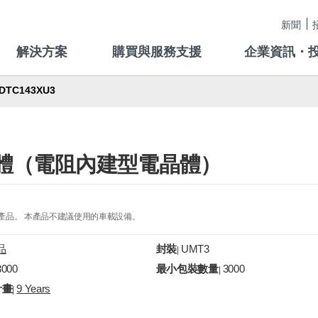
新聞
解決方案
購買與服務支援
企業資訊・
DTC143XU3
字電晶體（電阻內建型電晶體）
的產品。 本產品不建議使用的車載設備。
品
封裝
UMT3
|
3000
最小包裝數量
3000
|
計畫
9 Years
|