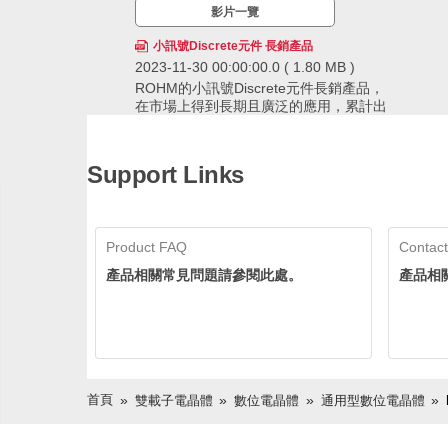
影片一覽
小訊號Discrete元件 長銷產品
2023-11-30 00:00:00.0
( 1.80 MB )
ROHM的小訊號Discrete元件長銷產品，
在市場上得到長期且廣泛的應用，累計出
貨量已經超過600億個，擁有領先業界的
供貨實績。ROHM透過確保穩定的生產和
ROHM的小訊號Discrete元件長銷產品，在市場
供應，即使在生命週期長的應用中也可以
上得到長期且廣泛的應用，累計出貨量已經超過
Support Links
放心採用。
600億個，擁有領先業界的供貨實績。ROHM透
過確保穩定的生產和供應，即使在生命週期長的
應用中也可以放心採用。
Product FAQ
Contact
產品相關常見問題請參閱此處。
產品相
首頁
雙載子電晶體
數位電晶體
通用型數位電晶體