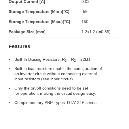
Output Current [A]
0.03
Storage Temperature (Min.)[°C]
-55
Storage Temperature (Max.)[°C]
150
Package Size [mm]
1.2x1.2 (t=0.55)
Features
Built-In Biasing Resistors, R
= R
= 22kΩ
1
2
Built-in bias resistors enable the configuration of
an inverter circuit without connecting external
input resistors (see inner circuit) .
Only the on/off conditions need to be set
for operation, making the circuit design easy.
Complementary PNP Types: DTA124E series