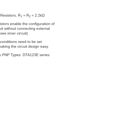
 Resistors, R
= R
= 2.2kΩ
1
2
sistors enable the configuration of
cuit without connecting external
(see inner circuit) .
 conditions need to be set
making the circuit design easy.
 PNP Types: DTA123E series