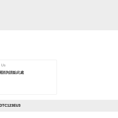
 Us
關諮詢請點此處
DTC123EU3