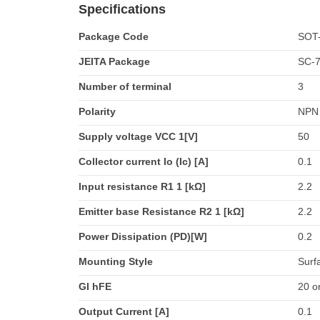
Specifications
Package Code
SOT
JEITA Package
SC-
Number of terminal
3
Polarity
NPN
Supply voltage VCC 1[V]
50
Collector current Io (Ic) [A]
0.1
Input resistance R1 1 [kΩ]
2.2
Emitter base Resistance R2 1 [kΩ]
2.2
Power Dissipation (PD)[W]
0.2
Mounting Style
Surf
GI hFE
20 o
Output Current [A]
0.1