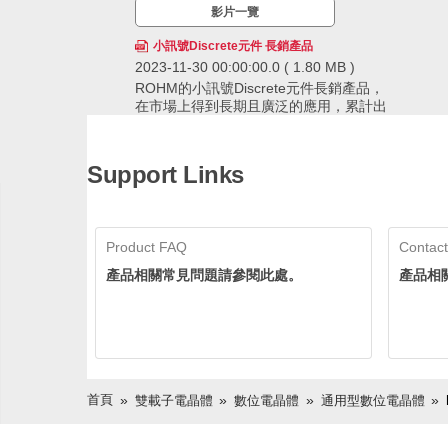
影片一覽
小訊號Discrete元件 長銷產品
2023-11-30 00:00:00.0
( 1.80 MB )
ROHM的小訊號Discrete元件長銷產品，
在市場上得到長期且廣泛的應用，累計出
貨量已經超過600億個，擁有領先業界的
供貨實績。ROHM透過確保穩定的生產和
ROHM的小訊號Discrete元件長銷產品，在市場
供應，即使在生命週期長的應用中也可以
上得到長期且廣泛的應用，累計出貨量已經超過
Support Links
放心採用。
600億個，擁有領先業界的供貨實績。ROHM透
過確保穩定的生產和供應，即使在生命週期長的
應用中也可以放心採用。
Product FAQ
Contact
產品相關常見問題請參閱此處。
產品相
首頁
雙載子電晶體
數位電晶體
通用型數位電晶體