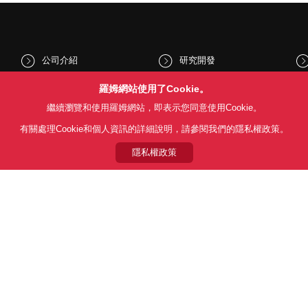
公司介紹
研究開發
股東和投資人資訊
文化與社會
羅姆網站使用了Cookie。
繼續瀏覽和使用羅姆網站，即表示您同意使用Cookie。
新聞
Sustainability
有關處理Cookie和個人資訊的詳細說明，請參閱我們的隱私權政策。
隱私權政策
Follow Us
用條款
利用目的
隱私權政策
網站地圖
關於本公司產品銷售之標準條款(
© 1997 - 2026 ROHM CO., LTD. ALL RIGHTS RESERVED.