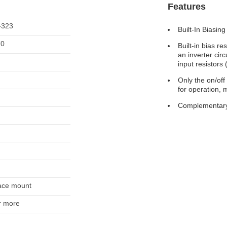
Features
-323
Built-In Biasing
70
Built-in bias re
an inverter cir
input resistors 
Only the on/off
for operation, 
Complementary
ace mount
r more