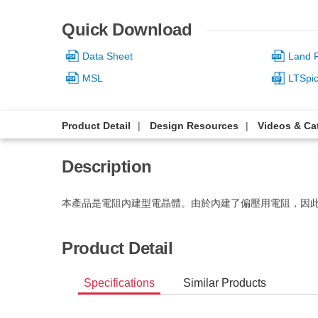
Quick Download
Data Sheet
Land P
MSL
LTSpi
Product Detail
Design Resources
Videos & Ca
Description
本產品是電阻內建型電晶體。由於內建了偏壓用電阻，因
Product Detail
Specifications
Similar Products