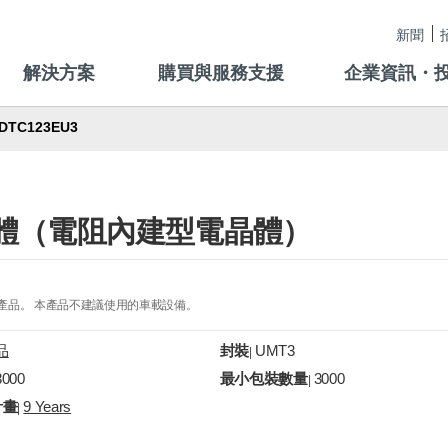
新聞
解決方案
購買與服務支援
企業資訊・
DTC123EU3
字電晶體（電阻內建型電晶體）
的產品。 本產品不建議使用的車載設備。
品
封裝
UMT3
|
3000
最小包裝數量
3000
|
計畫
9 Years
|