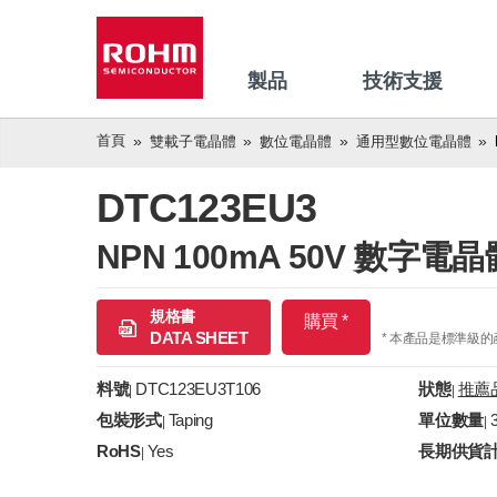
製品
技術支援
首頁
雙載子電晶體
數位電晶體
通用型數位電晶體
DTC123EU3
NPN 100mA 50V 數
規格書
購買 *
DATA SHEET
* 本產品是標準級
料號
DTC123EU3T106
狀態
推薦
|
|
包裝形式
Taping
單位數量
|
|
RoHS
Yes
長期供貨
|