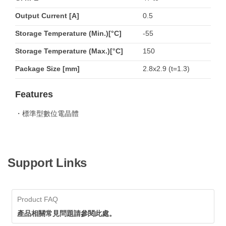
Output Current [A]
0.5
Storage Temperature (Min.)[°C]
-55
Storage Temperature (Max.)[°C]
150
Package Size [mm]
2.8x2.9 (t=1.3)
Features
・標準型數位電晶體
Support Links
Product FAQ
產品相關常見問題請參閱此處。