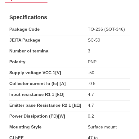
Specifications
Package Code
TO-236 (SOT-346)
JEITA Package
SC-59
Number of terminal
3
Polarity
PNP
Supply voltage VCC 1[V]
-50
Collector current Io (Ic) [A]
-0.5
Input resistance R1 1 [kΩ]
4.7
Emitter base Resistance R2 1 [kΩ]
4.7
Power Dissipation (PD)[W]
0.2
Mounting Style
Surface mount
GI hFE
47 to