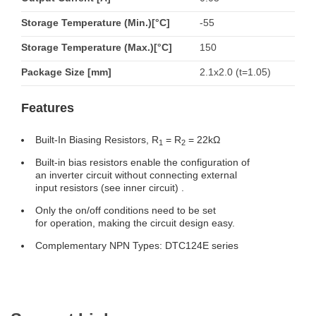
Storage Temperature (Min.)[°C]
-55
Storage Temperature (Max.)[°C]
150
Package Size [mm]
2.1x2.0 (t=1.05)
Features
Built-In Biasing Resistors, R
= R
= 22kΩ
1
2
Built-in bias resistors enable the configuration of
an inverter circuit without connecting external
input resistors (see inner circuit) .
Only the on/off conditions need to be set
for operation, making the circuit design easy.
Complementary NPN Types: DTC124E series