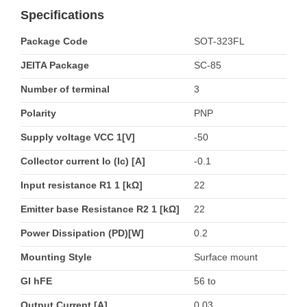
Specifications
Package Code
SOT-323FL
JEITA Package
SC-85
Number of terminal
3
Polarity
PNP
Supply voltage VCC 1[V]
-50
Collector current Io (Ic) [A]
-0.1
Input resistance R1 1 [kΩ]
22
Emitter base Resistance R2 1 [kΩ]
22
Power Dissipation (PD)[W]
0.2
Mounting Style
Surface mount
GI hFE
56 to
Output Current [A]
0.03