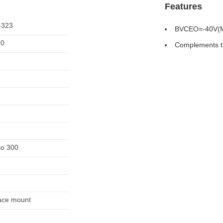
Features
-323
BVCEO=-40V(Mi
70
Complements 
to 300
ace mount