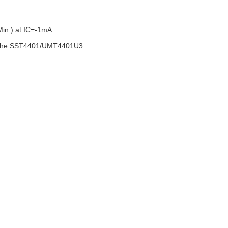
n.) at IC=-1mA
the SST4401/UMT4401U3