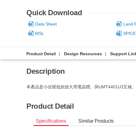
Quick Download
Data Sheet
Land P
MSL
SPICE
Product Detail
Design Resources
Support Lin
Description
本產品是小信號低頻放大用電晶體。與UMT4401U3互補。
Product Detail
Specifications
Similar Products