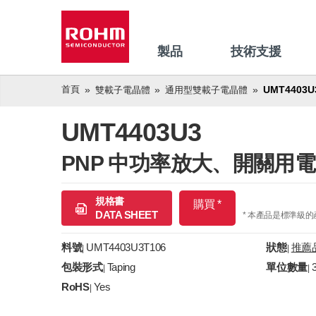
製品
技術支援
首頁
UMT4403U
雙載子電晶體
通用型雙載子電晶體
UMT4403U3
PNP 中功率放大、開關用
規格書
購買 *
DATA SHEET
* 本產品是標準級
料號
UMT4403U3T106
狀態
推薦
|
|
包裝形式
Taping
單位數量
|
|
RoHS
Yes
|