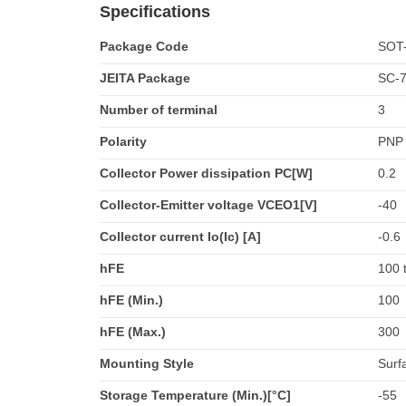
Specifications
Package Code
SOT
JEITA Package
SC-
Number of terminal
3
Polarity
PNP
Collector Power dissipation PC[W]
0.2
Collector-Emitter voltage VCEO1[V]
-40
Collector current Io(Ic) [A]
-0.6
hFE
100 
hFE (Min.)
100
hFE (Max.)
300
Mounting Style
Surf
Storage Temperature (Min.)[°C]
-55