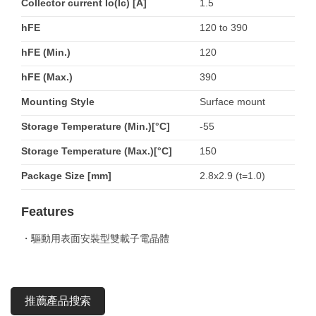
Collector current Io(Ic) [A]
1.5
hFE
120 to 390
hFE (Min.)
120
hFE (Max.)
390
Mounting Style
Surface mount
Storage Temperature (Min.)[°C]
-55
Storage Temperature (Max.)[°C]
150
Package Size [mm]
2.8x2.9 (t=1.0)
Features
・驅動用表面安裝型雙載子電晶體
推薦產品搜索