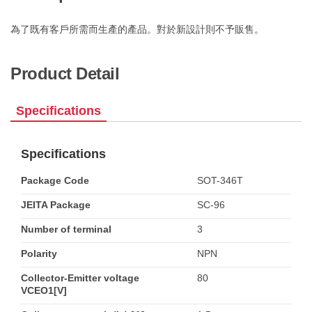
為了既有客戶所需而生產的產品。對於新設計則不予販售。
Product Detail
Specifications
Specifications
Package Code
SOT-346T
JEITA Package
SC-96
Number of terminal
3
Polarity
NPN
Collector-Emitter voltage
80
VCEO1[V]