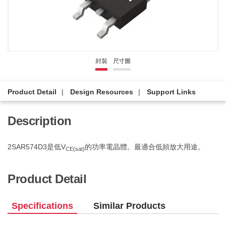
封裝
尺寸圖
Product Detail
Design Resources
Support Links
Description
2SAR574D3是低V
的功率電晶體。最適合低頻放大用途。
CE(sat)
Product Detail
Specifications
Similar Products