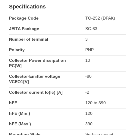
Specifications
Package Code
TO-252 (DPAK)
JEITA Package
SC-63
Number of terminal
3
Polarity
PNP
Collector Power dissipation
10
PC[W]
Collector-Emitter voltage
-80
VCEO1[V]
Collector current Io(Ic) [A]
-2
hFE
120 to 390
hFE (Min.)
120
hFE (Max.)
390
Mounting Style
Surface mount