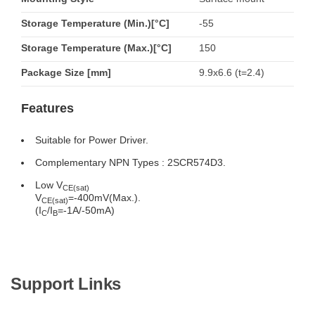
Storage Temperature (Min.)[°C]
-55
Storage Temperature (Max.)[°C]
150
Package Size [mm]
9.9x6.6 (t=2.4)
Features
Suitable for Power Driver.
Complementary NPN Types : 2SCR574D3.
Low V
CE(sat)
V
=-400mV(Max.).
CE(sat)
(I
/I
=-1A/-50mA)
C
B
Support Links