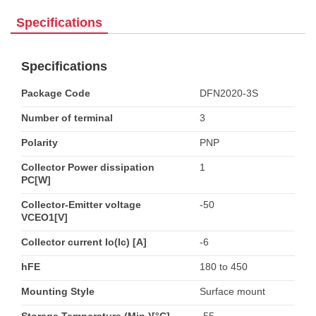
Specifications
Specifications
Package Code
DFN2020-3S
Number of terminal
3
Polarity
PNP
Collector Power dissipation
1
PC[W]
Collector-Emitter voltage
-50
VCEO1[V]
Collector current Io(Ic) [A]
-6
hFE
180 to 450
Mounting Style
Surface mount