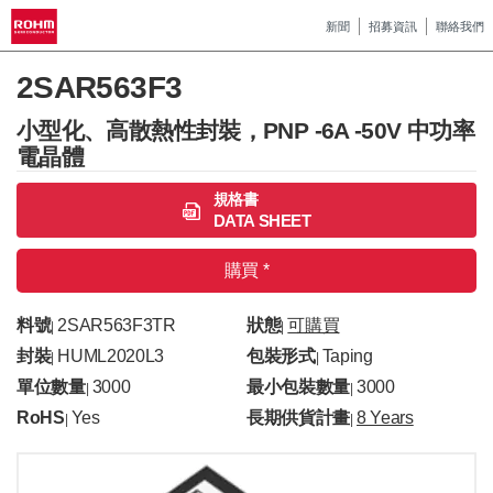
新聞
招募資訊
聯絡我們
2SAR563F3
小型化、高散熱性封裝，PNP -6A -50V 中功率
電晶體
規格書
DATA SHEET
購買 *
料號
2SAR563F3TR
狀態
可購買
|
|
封裝
HUML2020L3
包裝形式
Taping
|
|
單位數量
3000
最小包裝數量
3000
|
|
RoHS
Yes
長期供貨計畫
8 Years
|
|