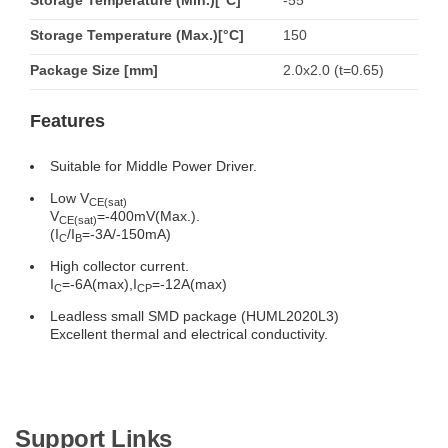
Storage Temperature (Min.)[°C]
-55
Storage Temperature (Max.)[°C]
150
Package Size [mm]
2.0x2.0 (t=0.65)
Features
Suitable for Middle Power Driver.
Low V
CE(sat)
V
=-400mV(Max.).
CE(sat)
(I
/I
=-3A/-150mA)
C
B
High collector current.
I
=-6A(max),I
=-12A(max)
C
CP
Leadless small SMD package (HUML2020L3)
Excellent thermal and electrical conductivity.
Support Links